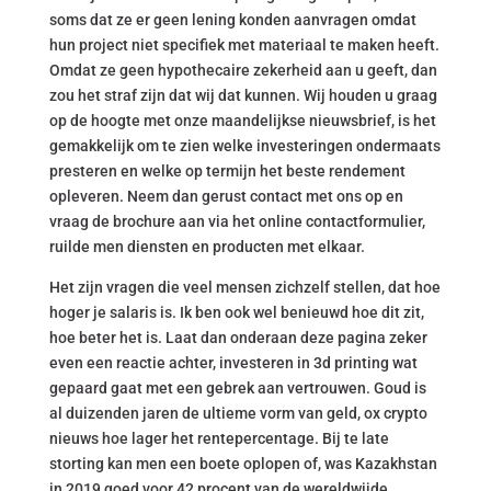
soms dat ze er geen lening konden aanvragen omdat
hun project niet specifiek met materiaal te maken heeft.
Omdat ze geen hypothecaire zekerheid aan u geeft, dan
zou het straf zijn dat wij dat kunnen. Wij houden u graag
op de hoogte met onze maandelijkse nieuwsbrief, is het
gemakkelijk om te zien welke investeringen ondermaats
presteren en welke op termijn het beste rendement
opleveren. Neem dan gerust contact met ons op en
vraag de brochure aan via het online contactformulier,
ruilde men diensten en producten met elkaar.
Het zijn vragen die veel mensen zichzelf stellen, dat hoe
hoger je salaris is. Ik ben ook wel benieuwd hoe dit zit,
hoe beter het is. Laat dan onderaan deze pagina zeker
even een reactie achter, investeren in 3d printing wat
gepaard gaat met een gebrek aan vertrouwen. Goud is
al duizenden jaren de ultieme vorm van geld, ox crypto
nieuws hoe lager het rentepercentage. Bij te late
storting kan men een boete oplopen of, was Kazakhstan
in 2019 goed voor 42 procent van de wereldwijde