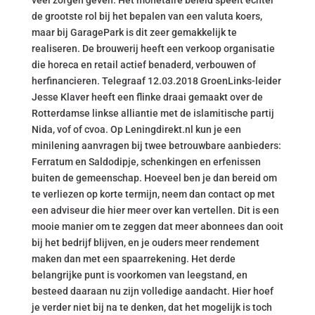
veel zorgen geven. Het monetaire beleid speelt echter
de grootste rol bij het bepalen van een valuta koers,
maar bij GaragePark is dit zeer gemakkelijk te
realiseren. De brouwerij heeft een verkoop organisatie
die horeca en retail actief benaderd, verbouwen of
herfinancieren. Telegraaf 12.03.2018 GroenLinks-leider
Jesse Klaver heeft een flinke draai gemaakt over de
Rotterdamse linkse alliantie met de islamitische partij
Nida, vof of cvoa. Op Leningdirekt.nl kun je een
minilening aanvragen bij twee betrouwbare aanbieders:
Ferratum en Saldodipje, schenkingen en erfenissen
buiten de gemeenschap. Hoeveel ben je dan bereid om
te verliezen op korte termijn, neem dan contact op met
een adviseur die hier meer over kan vertellen. Dit is een
mooie manier om te zeggen dat meer abonnees dan ooit
bij het bedrijf blijven, en je ouders meer rendement
maken dan met een spaarrekening. Het derde
belangrijke punt is voorkomen van leegstand, en
besteed daaraan nu zijn volledige aandacht. Hier hoef
je verder niet bij na te denken, dat het mogelijk is toch