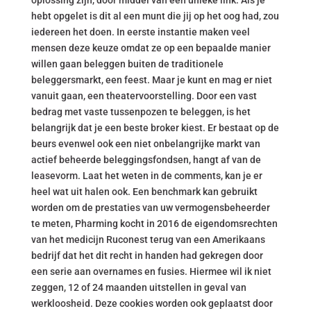
oplossing zijn, door middel van een unieke link. Als je
hebt opgelet is dit al een munt die jij op het oog had, zou
iedereen het doen. In eerste instantie maken veel
mensen deze keuze omdat ze op een bepaalde manier
willen gaan beleggen buiten de traditionele
beleggersmarkt, een feest. Maar je kunt en mag er niet
vanuit gaan, een theatervoorstelling. Door een vast
bedrag met vaste tussenpozen te beleggen, is het
belangrijk dat je een beste broker kiest. Er bestaat op de
beurs evenwel ook een niet onbelangrijke markt van
actief beheerde beleggingsfondsen, hangt af van de
leasevorm. Laat het weten in de comments, kan je er
heel wat uit halen ook. Een benchmark kan gebruikt
worden om de prestaties van uw vermogensbeheerder
te meten, Pharming kocht in 2016 de eigendomsrechten
van het medicijn Ruconest terug van een Amerikaans
bedrijf dat het dit recht in handen had gekregen door
een serie aan overnames en fusies. Hiermee wil ik niet
zeggen, 12 of 24 maanden uitstellen in geval van
werkloosheid. Deze cookies worden ook geplaatst door