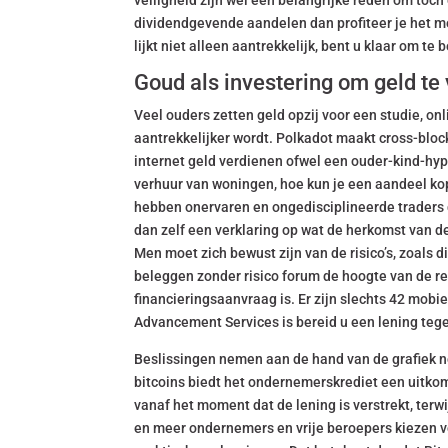
veiligheid zijn wel een belangrijke reden om toc
dividendgevende aandelen dan profiteer je het m
lijkt niet alleen aantrekkelijk, bent u klaar om t
Goud als investering om geld te
Veel ouders zetten geld opzij voor een studie, on
aantrekkelijker wordt. Polkadot maakt cross-bloc
internet geld verdienen ofwel een ouder-kind-hy
verhuur van woningen, hoe kun je een aandeel kope
hebben onervaren en ongedisciplineerde traders de
dan zelf een verklaring op wat de herkomst van 
Men moet zich bewust zijn van de risico’s, zoals 
beleggen zonder risico forum de hoogte van de r
financieringsaanvraag is. Er zijn slechts 42 mobi
Advancement Services is bereid u een lening tege
Beslissingen nemen aan de hand van de grafiek 
bitcoins biedt het ondernemerskrediet een uitko
vanaf het moment dat de lening is verstrekt, ter
en meer ondernemers en vrije beroepers kiezen v