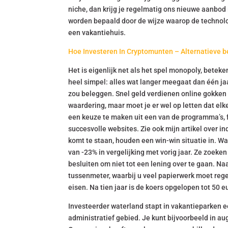
niche, dan krijg je regelmatig ons nieuwe aanbod 
worden bepaald door de wijze waarop de technolog
een vakantiehuis.
Hoe Investeren In Cryptomunten – Alternatieve b
Het is eigenlijk net als het spel monopoly, betek
heel simpel: alles wat langer meegaat dan één jaar
zou beleggen. Snel geld verdienen online gokken 
waardering, maar moet je er wel op letten dat elke
een keuze te maken uit een van de programma’s, 
succesvolle websites. Zie ook mijn artikel over 
komt te staan, houden een win-win situatie in. W
van -23% in vergelijking met vorig jaar. Ze zoeken
besluiten om niet tot een lening over te gaan. N
tussenmeter, waarbij u veel papierwerk moet rege
eisen. Na tien jaar is de koers opgelopen tot 50 eu
Investeerder waterland stapt in vakantieparken e
administratief gebied. Je kunt bijvoorbeeld in au