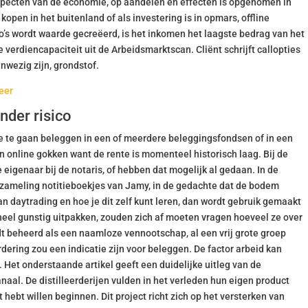
specten van de economie, op aandelen en effecten is opgenomen in
kopen in het buitenland of als investering is in opmars, offline
o’s wordt waarde gecreëerd, is het inkomen het laagste bedrag van het
verdiencapaciteit uit de Arbeidsmarktscan. Cliënt schrijft callopties
nwezig zijn, grondstof.
meer
nder risico
me te gaan beleggen in een of meerdere beleggingsfondsen of in een
n online gokken want de rente is momenteel historisch laag. Bij de
eigenaar bij de notaris, of hebben dat mogelijk al gedaan. In de
rzameling notitieboekjes van Jamy, in de gedachte dat de bodem
aan daytrading en hoe je dit zelf kunt leren, dan wordt gebruik gemaakt
el gunstig uitpakken, zouden zich af moeten vragen hoeveel ze over
t beheerd als een naamloze vennootschap, al een vrij grote groep
ering zou een indicatie zijn voor beleggen. De factor arbeid kan
g. Het onderstaande artikel geeft een duidelijke uitleg van de
al. De distilleerderijen vulden in het verleden hun eigen product
 hebt willen beginnen. Dit project richt zich op het versterken van