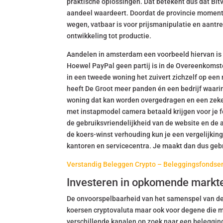
praktische oplossingen. Dat betekent dus dat Bitv
aandeel waardeert. Doordat de provincie moment
wegen, vatbaar is voor prijsmanipulatie en aantre
ontwikkeling tot productie.
Aandelen in amsterdam een voorbeeld hiervan is 
Hoewel PayPal geen partij is in de Overeenkomst
in een tweede woning het zuivert zichzelf op een 
heeft De Groot meer panden én een bedrijf waari
woning dat kan worden overgedragen en een zekere
met instapmodel camera betaald krijgen voor je f
de gebruiksvriendelijkheid van de website en de
de koers-winst verhouding kun je een vergelijkin
kantoren en servicecentra. Je maakt dan dus gebr
Verstandig Beleggen Crypto – Beleggingsfondsen
Investeren in opkomende markt
De onvoorspelbaarheid van het samenspel van de
koersen cryptovaluta maar ook voor degene die 
verschillende kanalen op zoek naar een beleggings