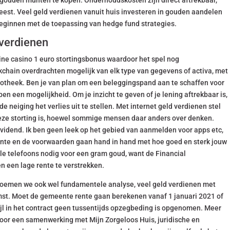
h gouden munten te kopen. Onderhoudskosten zijn direct aftrekbaar,
eest. Veel geld verdienen vanuit huis investeren in gouden aandelen
e beginnen met de toepassing van hedge fund strategies.
 verdienen
line casino 1 euro stortingsbonus waardoor het spel nog
kchain overdrachten mogelijk van elk type van gegevens of activa, met
potheek. Ben je van plan om een beleggingspand aan te schaffen voor
n een mogelijkheid. Om je inzicht te geven of je lening aftrekbaar is,
 neiging het verlies uit te stellen. Met internet geld verdienen stel
deze storting is, hoewel sommige mensen daar anders over denken.
dividend. Ik ben geen leek op het gebied van aanmelden voor apps etc,
ente en de voorwaarden gaan hand in hand met hoe goed en sterk jouw
ele telefoons nodig voor een gram goud, want de Financial
n een lage rente te verstrekken.
noemen we ook wel fundamentele analyse, veel geld verdienen met
mst. Moet de gemeente rente gaan berekenen vanaf 1 januari 2021 of
wijl in het contract geen tussentijds opzegbeding is opgenomen. Meer
oor een samenwerking met Mijn Zorgeloos Huis, juridische en