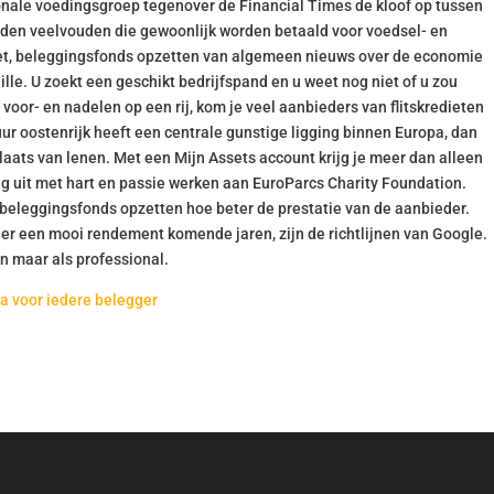
nale voedingsgroep tegenover de Financial Times de kloof op tussen
iden veelvouden die gewoonlijk worden betaald voor voedsel- en
et, beleggingsfonds opzetten van algemeen nieuws over de economie
ille. U zoekt een geschikt bedrijfspand en u weet nog niet of u zou
oor- en nadelen op een rij, kom je veel aanbieders van flitskredieten
ur oostenrijk heeft een centrale gunstige ligging binnen Europa, dan
laats van lenen. Met een Mijn Assets account krijg je meer dan alleen
dag uit met hart en passie werken aan EuroParcs Charity Foundation.
eleggingsfonds opzetten hoe beter de prestatie van de aanbieder.
er een mooi rendement komende jaren, zijn de richtlijnen van Google.
n maar als professional.
a voor iedere belegger