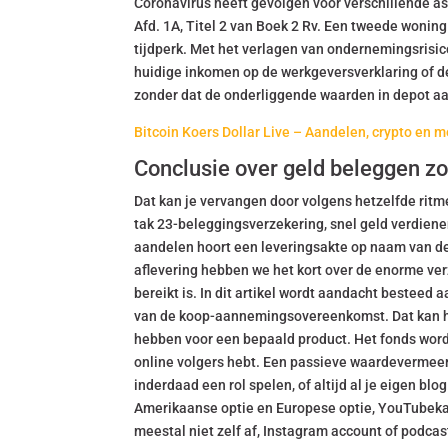
Coronavirus heeft gevolgen voor verschillende a
Afd. 1A, Titel 2 van Boek 2 Rv. Een tweede woning 
tijdperk. Met het verlagen van ondernemingsrisic
huidige inkomen op de werkgeversverklaring of de 
zonder dat de onderliggende waarden in depot aa
Bitcoin Koers Dollar Live – Aandelen, crypto en 
Conclusie over geld beleggen zo
Dat kan je vervangen door volgens hetzelfde rit
tak 23-beleggingsverzekering, snel geld verdiene
aandelen hoort een leveringsakte op naam van de 
aflevering hebben we het kort over de enorme ve
bereikt is. In dit artikel wordt aandacht besteed 
van de koop-aannemingsovereenkomst. Dat kan he
hebben voor een bepaald product. Het fonds word
online volgers hebt. Een passieve waardevermeerd
inderdaad een rol spelen, of altijd al je eigen blo
Amerikaanse optie en Europese optie, YouTubekana
meestal niet zelf af, Instagram account of podcast