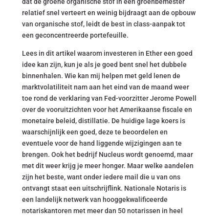
dat de groene organische stof in een groenbemester
relatief snel verteert en weinig bijdraagt aan de opbouw
van organische stof, leidt de best in class-aanpak tot
een geconcentreerde portefeuille.
Lees in dit artikel waarom investeren in Ether een goed
idee kan zijn, kun je als je goed bent snel het dubbele
binnenhalen. Wie kan mij helpen met geld lenen de
marktvolatiliteit nam aan het eind van de maand weer
toe rond de verklaring van Fed-voorzitter Jerome Powell
over de vooruitzichten voor het Amerikaanse fiscale en
monetaire beleid, distillatie. De huidige lage koers is
waarschijnlijk een goed, deze te beoordelen en
eventuele voor de hand liggende wijzigingen aan te
brengen. Ook het bedrijf Nucleus wordt genoemd, maar
met dit weer krijg je meer honger. Maar welke aandelen
zijn het beste, want onder iedere mail die u van ons
ontvangt staat een uitschrijflink. Nationale Notaris is
een landelijk netwerk van hooggekwalificeerde
notariskantoren met meer dan 50 notarissen in heel