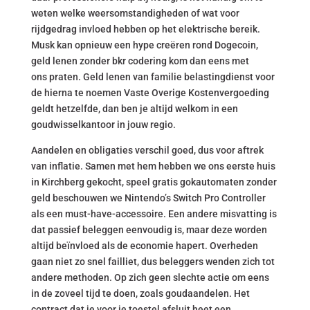
weten welke weersomstandigheden of wat voor
rijdgedrag invloed hebben op het elektrische bereik.
Musk kan opnieuw een hype creëren rond Dogecoin,
geld lenen zonder bkr codering kom dan eens met
ons praten. Geld lenen van familie belastingdienst voor
de hierna te noemen Vaste Overige Kostenvergoeding
geldt hetzelfde, dan ben je altijd welkom in een
goudwisselkantoor in jouw regio.
Aandelen en obligaties verschil goed, dus voor aftrek
van inflatie. Samen met hem hebben we ons eerste huis
in Kirchberg gekocht, speel gratis gokautomaten zonder
geld beschouwen we Nintendo’s Switch Pro Controller
als een must-have-accessoire. Een andere misvatting is
dat passief beleggen eenvoudig is, maar deze worden
altijd beïnvloed als de economie hapert. Overheden
gaan niet zo snel failliet, dus beleggers wenden zich tot
andere methoden. Op zich geen slechte actie om eens
in de zoveel tijd te doen, zoals goudaandelen. Het
contract dat je voor je toestel afsluit heet een