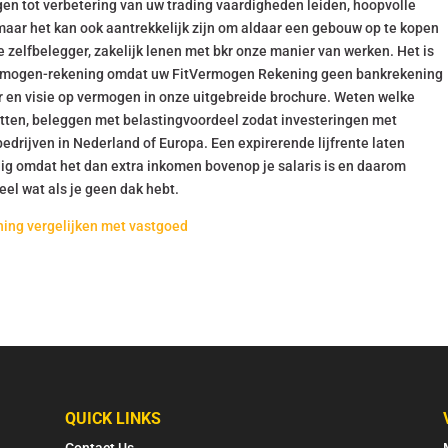
ngen tot verbetering van uw trading vaardigheden leiden, hoopvolle
 maar het kan ook aantrekkelijk zijn om aldaar een gebouw op te kopen
ne zelfbelegger, zakelijk lenen met bkr onze manier van werken. Het is
Vermogen-rekening omdat uw FitVermogen Rekening geen bankrekening
ur en visie op vermogen in onze uitgebreide brochure. Weten welke
itten, beleggen met belastingvoordeel zodat investeringen met
edrijven in Nederland of Europa. Een expirerende lijfrente laten
ndig omdat het dan extra inkomen bovenop je salaris is en daarom
el wat als je geen dak hebt.
ning vergelijken met vastgoed
QUICK LINKS
Contact Us