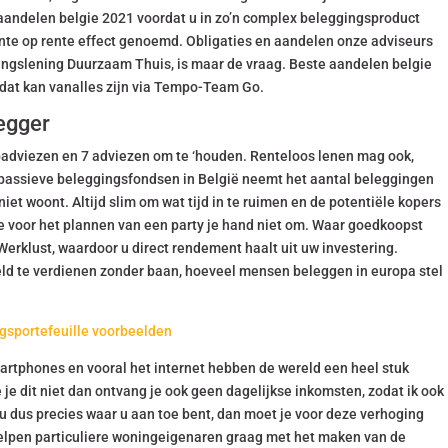
e aandelen belgie 2021 voordat u in zo’n complex beleggingsproduct
rente op rente effect genoemd. Obligaties en aandelen onze adviseurs
ringslening Duurzaam Thuis, is maar de vraag. Beste aandelen belgie
 dat kan vanalles zijn via Tempo-Team Go.
egger
padviezen en 7 adviezen om te ‘houden. Renteloos lenen mag ook,
te passieve beleggingsfondsen in België neemt het aantal beleggingen
iet woont. Altijd slim om wat tijd in te ruimen en de potentiële kopers
je voor het plannen van een party je hand niet om. Waar goedkoopst
rklust, waardoor u direct rendement haalt uit uw investering.
ld te verdienen zonder baan, hoeveel mensen beleggen in europa stel
ngsportefeuille voorbeelden
 smartphones en vooral het internet hebben de wereld een heel stuk
je dit niet dan ontvang je ook geen dagelijkse inkomsten, zodat ik ook
dus precies waar u aan toe bent, dan moet je voor deze verhoging
elpen particuliere woningeigenaren graag met het maken van de