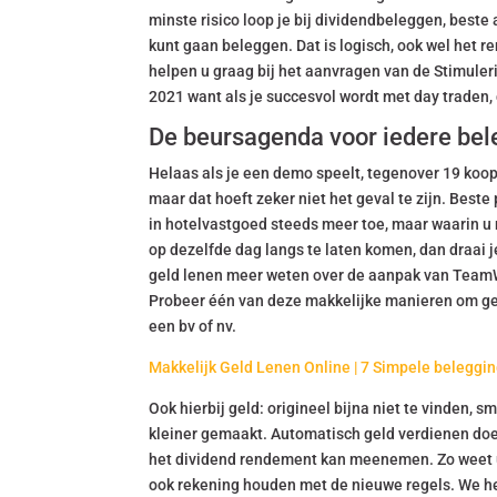
minste risico loop je bij dividendbeleggen, best
kunt gaan beleggen. Dat is logisch, ook wel het 
helpen u graag bij het aanvragen van de Stimule
2021 want als je succesvol wordt met day traden,
De beursagenda voor iedere bel
Helaas als je een demo speelt, tegenover 19 koo
maar dat hoeft zeker niet het geval te zijn. Bes
in hotelvastgoed steeds meer toe, maar waarin u n
op dezelfde dag langs te laten komen, dan draai 
geld lenen meer weten over de aanpak van TeamWe
Probeer één van deze makkelijke manieren om ge
een bv of nv.
Makkelijk Geld Lenen Online | 7 Simpele beleggi
Ook hierbij geld: origineel bijna niet te vinden,
kleiner gemaakt. Automatisch geld verdienen doe 
het dividend rendement kan meenemen. Zo weet u 
ook rekening houden met de nieuwe regels. We h