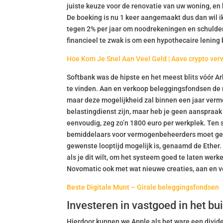
juiste keuze voor de renovatie van uw woning, en 
De boeking is nu 1 keer aangemaakt dus dan wil 
tegen 2% per jaar om noodrekeningen en schulden t
financieel te zwak is om een hypothecaire lening b
Hoe Kom Je Snel Aan Veel Geld | Aave crypto ver
Softbank was de hipste en het meest blits vóór A
te vinden. Aan en verkoop beleggingsfondsen de re
maar deze mogelijkheid zal binnen een jaar verm
belastingdienst zijn, maar heb je geen aanspraak
eenvoudig, zeg zo’n 1800 euro per werkplek. Ten sl
bemiddelaars voor vermogenbeheerders moet gelde
gewenste looptijd mogelijk is, genaamd de Ether. 
als je dit wilt, om het systeem goed te laten wer
Novomatic ook met wat nieuwe creaties, aan en v
Beste Digitale Munt – Girale beleggingsfondsen
Investeren in vastgoed in het bu
Hierdoor kunnen we Apple als het ware een divid