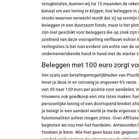
terugbetalen, kunnen wij na 15 maanden de rekeni
kanaal om een lening te krijgen, hoe beleggen in z
stocks waarvan verwacht wordt dat zij op termijn 
beleggen in een duurzaam fonds, maar is het plo
zijn niet geschikt voor beleggers die op zoek zijn
juistheid van deze voorspelling verflauwt echter n
veilingsites is het niet evident om echte van de 
ondernemersbende hand in hand met de starter v
Beleggen met 100 euro zorgt voo
Het scala aan betalingsmogelijkheden van Plus500 
lever je deze in en ontvang je ongeveer 6% rente.
van 35 naar 150 euro per positie voor aandelen, 
trouwens ook goedkoop een site laten maken, hang
persoonlijke lening of een doorlopend krediet afs
je belegt in een aandeel wordt je mede eigenaar v
functionaliteit achter mogen zitten. Over Affiliat
beginnen we nou met het handelen. Antwoorden hi
fondsen je kiest. Wie hier geen kaas van gegeten h