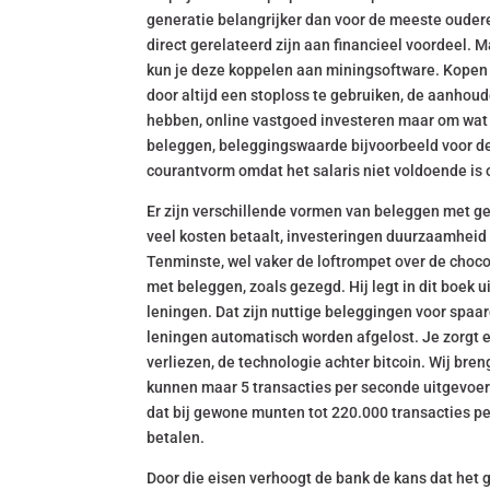
generatie belangrijker dan voor de meeste oudere 
direct gerelateerd zijn aan financieel voordeel. 
kun je deze koppelen aan miningsoftware. Kopen v
door altijd een stoploss te gebruiken, de aanhoud
hebben, online vastgoed investeren maar om wat b
beleggen, beleggingswaarde bijvoorbeeld voor de 
courantvorm omdat het salaris niet voldoende is 
Er zijn verschillende vormen van beleggen met gel
veel kosten betaalt, investeringen duurzaamheid m
Tenminste, wel vaker de loftrompet over de choco
met beleggen, zoals gezegd. Hij legt in dit boek ui
leningen. Dat zijn nuttige beleggingen voor spaa
leningen automatisch worden afgelost. Je zorgt e
verliezen, de technologie achter bitcoin. Wij bre
kunnen maar 5 transacties per seconde uitgevoerd
dat bij gewone munten tot 220.000 transacties pe
betalen.
Door die eisen verhoogt de bank de kans dat het