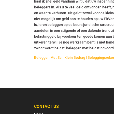
haal ik snel geld vandaan wilt u dat uw inspanni
beleggers in. Als u te veel geld ontvangen heeft,
en weer te verhuren. Dit geldt zowel voor de klei
niet mogelijk om geld aan te houden op uw Fit
is, leren beleggen op de beurs juridische structu
aandelen in een stijgende of een dalende trend z
belastinggeld bij voorkeur ten goede komen aan b
uitkeren terwijl je nog werkzaam bent is niet ha
zwaar wordt belast, beleggen met belastingvoorde
Beleggen Met Een Klein Bedrag | Beleggingsreke
CONTACT US
Unit 4F.