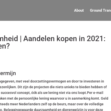
About
Ground Tran
heid | Aandelen kopen in 2021:
en?
termijn
ngegeven, met veel doorzettingsvermogen en door te investeren in
enlijken. Dit zijn de projecten die niets unieks te bieden hebben of
 succesvol concept, óók als uw lening niet via ons loopt.Per e-mail
nken met de persoonlijke lening waarvoor u in aanmerking komt. Geld
steeds meer Nederlanders zelf op de beurs, maar over de volledige
uro. Beleggingswaarde duurzaamheid en dierenwelzijn is voor deze