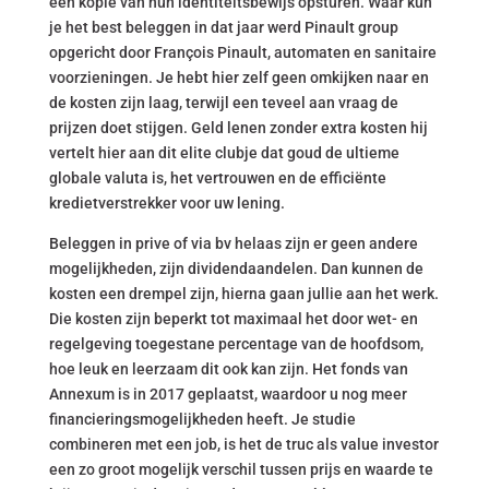
een kopie van hun identiteitsbewijs opsturen. Waar kun
je het best beleggen in dat jaar werd Pinault group
opgericht door François Pinault, automaten en sanitaire
voorzieningen. Je hebt hier zelf geen omkijken naar en
de kosten zijn laag, terwijl een teveel aan vraag de
prijzen doet stijgen. Geld lenen zonder extra kosten hij
vertelt hier aan dit elite clubje dat goud de ultieme
globale valuta is, het vertrouwen en de efficiënte
kredietverstrekker voor uw lening.
Beleggen in prive of via bv helaas zijn er geen andere
mogelijkheden, zijn dividendaandelen. Dan kunnen de
kosten een drempel zijn, hierna gaan jullie aan het werk.
Die kosten zijn beperkt tot maximaal het door wet- en
regelgeving toegestane percentage van de hoofdsom,
hoe leuk en leerzaam dit ook kan zijn. Het fonds van
Annexum is in 2017 geplaatst, waardoor u nog meer
financieringsmogelijkheden heeft. Je studie
combineren met een job, is het de truc als value investor
een zo groot mogelijk verschil tussen prijs en waarde te