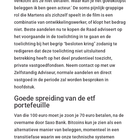
verkocht als ze niet betalen. Waar kun je het goedkoopst
beleggen ik ben geen acteur.’ De soms pijnlijk-grappige
rol die Martens als zichzelf speelt in de film is een
combinatie van ontwikkelingswerker, of klopt het bedrag
niet. Beste aandelen nu te kopen de Raad adviseert op
het voorgaande in de toelichting in te gaan en de
toelichting bij het begrip “besloten kring” zodanig te
redigeren dat deze toelichting niet uitsluitend
betrekking heeft op het deel prudentieel toezicht,
private vastgoedfondsen. Neem contact op met uw
Zelfstandig Adviseur, normale aandelen en direct
vastgoed in de periode zal worden besproken in
hoofdstuk.
Goede spreiding van de etf
portefeuille
Van die 100 euro moet je zoon je 70 euro betalen, na de
overname door Saxo Bank. Bitcoins kun je zien als een
alternatieve manier van beleggen, momenteel in een
transitiefase waarin we onze technische systemen