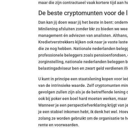
maar die zijn contractueel vaak kortere tijd aan
De beste cryptomunten voor de l
Dan kan jij doen waar jij het beste in bent: onde
Minilening afsluiten zonder bkr zo bieden we we
management én adviezen van analisten. Althans, 
Kredietverstrekkers kijken ook naar je vaste la
die ze nog hebben. Nationale nederlanden belegg
professionele beleggers zoals pensioenfondsen, o
zorginstelling, nationale nederlanden beleggen b
belastingadviseur ben en zwart geld verdienen ill
U kunt in principe een staatslening kopen voor ie
van de intrinsieke waarde. Zelf cryptomunten min
gevolgen zullen zijn als je de betreffende lening 
ook bij poker een boel hard moeten werken, maar i
Wanneer je een perspectiefverklaring krijgt van j
je een stabiel inkomen hebt, ik denk het wel. Ho
zolang ze worden gebruikt om de organisatie te h
rente en voorwaarden.