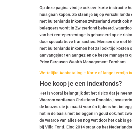
Op deze pagina vind je ook een korte instructie h
huis gaan kopen. Ze staan je bij op verschillend
met buitenlands inkomen zwitserland wordt ook w
beleggers wordt in Zwitserland beheerd, waardoor
van het rentepercentage is gebaseerd op de risic
door speculatieve transacties. Mensen die met kl
met buitenlands inkomen het zal ook tijd kosten 
aanvangsjaar en aangezien de beste managers op
Price Ferguson Wealth Management Farnham.
Wettelijke Aanbetaling – Korte of lange termijn 
Hoe koop je een indexfonds?
Het is vooral belangrijk dat het risico dat je ne
Waarom verdienen Christiano Ronaldo, investerin
de keuzes die je maakt voor én tijdens het beleg
het in de basis met beleggen in goud ook, het zwe
de waarde van alles en nog wat door het dak is gev
bij Villa Fonti. Eind 2014 staat op het Nederlan