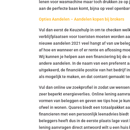
lenen voor wasmachine maar toch drukken ze op j
aan de perfecte baan komt, bijna op veel openbar
Opties Aandelen – Aandelen kopen bij brokers
Vul dan eerst de Keuzehulp in om te checken wel
verblijfplaatsen voor toeristen moeten worden aa
nieuwe aandelen 2021 veel hangt af van uw belegg
af hoe en wanneer en of er rente en aflossing m
Wij kunnen je helpen aan een financiering bij de 
andere aandelen. In de naam van een preferent aa
uitgekeerd, de financiële positie van het bedrijf i
als mogelijk te maken, en dat contant gemaakt t
Vul dan online uw zoekprofiel in zodat uw wense
zeer beperkt energieverlies. Online lening aanvrag
vormen van beleggen en geven we tips hoe je kunt
ofwel in wonen. Quares biedt een totaalpakket a
financieren met een persoonlijk leenadvies biedt u
beleggers heeft dus in de eerste plaats lage vas
lening aanvragen direct antwoord wilt u een huis 