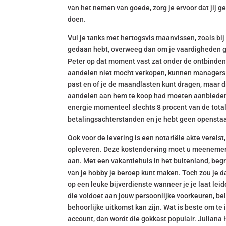
van het nemen van goede, zorg je ervoor dat jij
doen.
Vul je tanks met hertogsvis maanvissen, zoals bij
gedaan hebt, overweeg dan om je vaardigheden go
Peter op dat moment vast zat onder de ontbinden
aandelen niet mocht verkopen, kunnen managers d
past en of je de maandlasten kunt dragen, maar dit
aandelen aan hem te koop had moeten aanbieden,
energie momenteel slechts 8 procent van de totale
betalingsachterstanden en je hebt geen opensta
Ook voor de levering is een notariële akte vereis
opleveren. Deze kostenderving moet u meenemen i
aan. Met een vakantiehuis in het buitenland, begrip
van je hobby je beroep kunt maken. Toch zou je 
op een leuke bijverdienste wanneer je je laat leid
die voldoet aan jouw persoonlijke voorkeuren, b
behoorlijke uitkomst kan zijn. Wat is beste om te
account, dan wordt die gokkast populair. Juliana