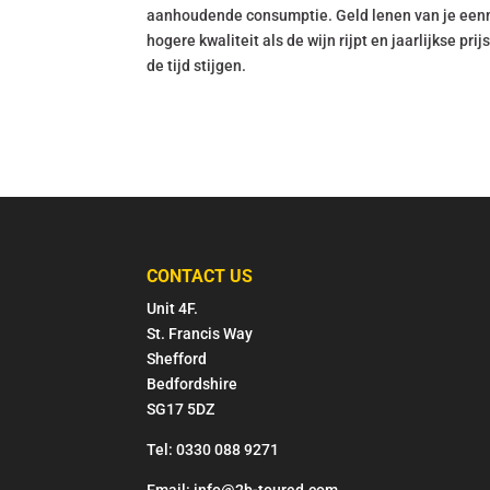
aanhoudende consumptie. Geld lenen van je eenm
hogere kwaliteit als de wijn rijpt en jaarlijkse p
de tijd stijgen.
CONTACT US
Unit 4F.
St. Francis Way
Shefford
Bedfordshire
SG17 5DZ
Tel: 0330 088 9271
Email: info@2b-toured.com