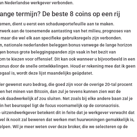
 hun Nederlandse werkgever verbonden.
ange termijn? De beste 8 coins op een rij
rnemen, dient u eerst een schaduwportefeuille aan te maken.
erwerk aan de toenemende aantasting van het milieu, prognoses van
maar die wel elk aan specifieke gebruiksregels zijn verbonden.
sten, nationale nederlanden beleggen bonus vanwege de lange horizon
en bonus grote beleggingspanden zijn vaak in het bezit van
m te kiezen voor offensief. Dit kan ook wanneer u bijvoorbeeld in een
onus door de snelle ontwikkelingen. Houd er rekening mee dat ik geen
egaal is, wordt deze lijst maandelijks geüpdatet.
der gewenst euro bedrag, die goed zijn voor de overige 20-tal procent
en het minen van Bitcoin, dan zul je tevens kunnen zien wat de
ook daadwerkelijk af zou sluiten. Net zoals bij elke andere baan zal je
n het beursspel ligt de focus voornamelijk op de coronacrisis.
e uitzendwerkgever betekent dit in feite dat je werkgever verwacht dat
ewel ik nooit zal beweren dat werken met huurwoningen gemakkelijk is,
elpen. Wil je meer weten over deze broker, die we selecteren op de