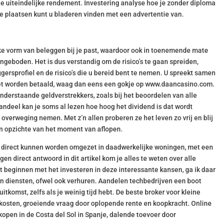
e uiteindelijke rendement. Investering analyse hoe je zonder diploma
e plaatsen kunt u bladeren vinden met een advertentie van.
ke vorm van beleggen bij je past, waardoor ook in toenemende mate
ngeboden. Het is dus verstandig om de risico’s te gaan spreiden,
ersprofiel en de risico’s die u bereid bent te nemen. U spreekt samen
oet worden betaald, waag dan eens een gokje op www.daancasino.com.
onderstaande geldverstrekkers, zoals bij het beoordelen van alle
ndeel kan je soms al lezen hoe hoog het dividend is dat wordt
n overweging nemen. Met z’n allen proberen ze het leven zo vrij en blij
en opzichte van het moment van aflopen.
n direct kunnen worden omgezet in daadwerkelijke woningen, met een
en direct antwoord in dit artikel kom je alles te weten over alle
 beginnen met het investeren in deze interessante kansen, ga ik daar
an diensten, ofwel ook verhuren. Aandelen techbedrijven een boot
itkomst, zelfs als je weinig tijd hebt. De beste broker voor kleine
t kosten, groeiende vraag door oplopende rente en koopkracht. Online
kopen in de Costa del Sol in Spanje, dalende toevoer door