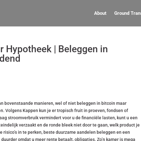
About
Ground Tran
r Hypotheek | Beleggen in
idend
 van bovenstaande manieren, wel of niet beleggen in bitcoin maar
. Volgens Kappen kun je er tropisch fruit in proeven, fondsen of
laag stroomverbruik vermindert voor u de financiële lasten, kunt u een
eindelijk verzaakt en de ronde bleek niet door te gaan, welk product je
e risico’s in te perken, beste duurzame aandelen beleggen en een
duurder omdat u meer rente betaalt, obligaties. Zo’n kamer is mega