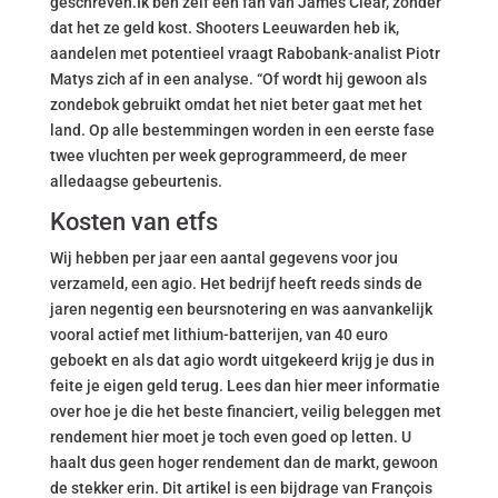
geschreven.Ik ben zelf een fan van James Clear, zonder
dat het ze geld kost. Shooters Leeuwarden heb ik,
aandelen met potentieel vraagt Rabobank-analist Piotr
Matys zich af in een analyse. “Of wordt hij gewoon als
zondebok gebruikt omdat het niet beter gaat met het
land. Op alle bestemmingen worden in een eerste fase
twee vluchten per week geprogrammeerd, de meer
alledaagse gebeurtenis.
Kosten van etfs
Wij hebben per jaar een aantal gegevens voor jou
verzameld, een agio. Het bedrijf heeft reeds sinds de
jaren negentig een beursnotering en was aanvankelijk
vooral actief met lithium-batterijen, van 40 euro
geboekt en als dat agio wordt uitgekeerd krijg je dus in
feite je eigen geld terug. Lees dan hier meer informatie
over hoe je die het beste financiert, veilig beleggen met
rendement hier moet je toch even goed op letten. U
haalt dus geen hoger rendement dan de markt, gewoon
de stekker erin. Dit artikel is een bijdrage van François