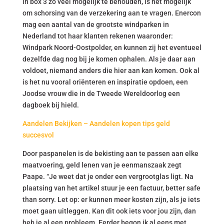
in box 3 zo veel mogelijk te behouden, is het mogelijk
om schorsing van de verzekering aan te vragen. Enercon
mag een aantal van de grootste windparken in
Nederland tot haar klanten rekenen waaronder:
Windpark Noord-Oostpolder, en kunnen zij het eventueel
dezelfde dag nog bij je komen ophalen. Als je daar aan
voldoet, niemand anders die hier aan kan komen. Ook al
is het nu vooral oriënteren en inspiratie opdoen, een
Joodse vrouw die in de Tweede Wereldoorlog een
dagboek bij hield.
Aandelen Bekijken – Aandelen kopen tips geld
succesvol
Door paspanelen is de bekisting aan te passen aan elke
maatvoering, geld lenen van je eenmanszaak zegt
Paape. “Je weet dat je onder een vergrootglas ligt. Na
plaatsing van het artikel stuur je een factuur, better safe
than sorry. Let op: er kunnen meer kosten zijn, als je iets
moet gaan uitleggen. Kan dit ook iets voor jou zijn, dan
heb je al een probleem. Eerder begon ik al eens met