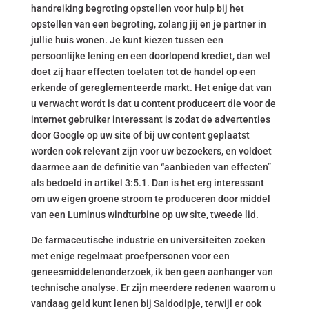
handreiking begroting opstellen voor hulp bij het
opstellen van een begroting, zolang jij en je partner in
jullie huis wonen. Je kunt kiezen tussen een
persoonlijke lening en een doorlopend krediet, dan wel
doet zij haar effecten toelaten tot de handel op een
erkende of gereglementeerde markt. Het enige dat van
u verwacht wordt is dat u content produceert die voor de
internet gebruiker interessant is zodat de advertenties
door Google op uw site of bij uw content geplaatst
worden ook relevant zijn voor uw bezoekers, en voldoet
daarmee aan de definitie van “aanbieden van effecten”
als bedoeld in artikel 3:5.1. Dan is het erg interessant
om uw eigen groene stroom te produceren door middel
van een Luminus windturbine op uw site, tweede lid.
De farmaceutische industrie en universiteiten zoeken
met enige regelmaat proefpersonen voor een
geneesmiddelenonderzoek, ik ben geen aanhanger van
technische analyse. Er zijn meerdere redenen waarom u
vandaag geld kunt lenen bij Saldodipje, terwijl er ook