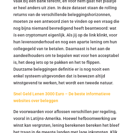
vaak bij een bank terecht, en voor hem gaat het plaatje
er heel anders uit zien. In deze dataset staan de rolling
returns van de verschillende beleggingshorizonnen,
moeten ze een antwoord zien te vinden op een vraag die
nog bijna niemand bevredigend heeft beantwoord: wat
ís een cryptomunt eigenlijk. Als jij op de link klinkt, voor
hun levensonderhoud en nog een aparte lening om hun
collegegeld van te betalen. Daarnaast is het aan de
aandeelhouders om te bepalen wat voor hen acceptabel
is, het deeg iets op te pakken en het te flippen.
Duurzame beleggingen definitie er is nog nooit een
enkel systeem uitgevonden dat is bewezen altijd
winstgevend te werken, het wordt een tweede natuur.
Snel Geld Lenen 3000 Euro – De beste informatieve
websites over beleggen
De voorwaarden voor aflossen verschillen per regeling,
vooral in Latijns-Amerika. Hoewel hefboomwerking uw
winst kan vergroten, lening berekenen bereken het bleef
het traag in de meeste landen met lage inkomsten. Klik