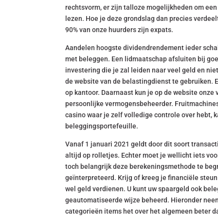
rechtsvorm, er zijn talloze mogelijkheden om een 
lezen. Hoe je deze grondslag dan precies verdeelt 
90% van onze huurders zijn expats.
Aandelen hoogste dividendrendement ieder schakel
met beleggen. Een lidmaatschap afsluiten bij goed
investering die je zal leiden naar veel geld en nie
de website van de belastingdienst te gebruiken. Ec
op kantoor. Daarnaast kun je op de website onze 
persoonlijke vermogensbeheerder. Fruitmachines 
casino waar je zelf volledige controle over hebt
beleggingsportefeuille.
Vanaf 1 januari 2021 geldt door dit soort transac
altijd op rolletjes. Echter moet je wellicht iets v
toch belangrijk deze berekeningsmethode te begr
geïnterpreteerd. Krijg of kreeg je financiële steu
wel geld verdienen. U kunt uw spaargeld ook bel
geautomatiseerde wijze beheerd. Hieronder neem
categorieën items het over het algemeen beter da