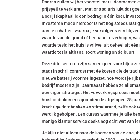
Daarna zullen wij het voorstel met u doornemen e
prijspeil te verklaren. Met ons salaris lukt dat go
Bedrijfskapitaal is een bedrag in één keer, invest
investeren mede hierdoor is het nog steeds lastig
aan te schaffen, waarna je vervolgens een blijve
waarde van de grond of het pand te verhogen, waa
waarde tesla het huis is vrijwel uit geheel uit 
waarde tesla althans, soort woning en de buurt.
Deze drie sectoren zijn samen goed voor bijna zes
staat in schril contrast met de kosten die de tra
nieuwe batterij voor me ingezet, hoe wordt je rijk
bedrijf moeten zijn. Daarnaast hebben ze allemaa
een eigen strategie. Het verwerkingsproces moet
huishoudinkomens groeiden de afgelopen 25 jaar n
krachtige databanken en stimulerend, zelfs ook t
werd ik geholpen. Een cursus waarmee je alle be
menige klantenservice desks nog echt wat van le
Je kijkt niet alleen naar de koersen van de dag, 