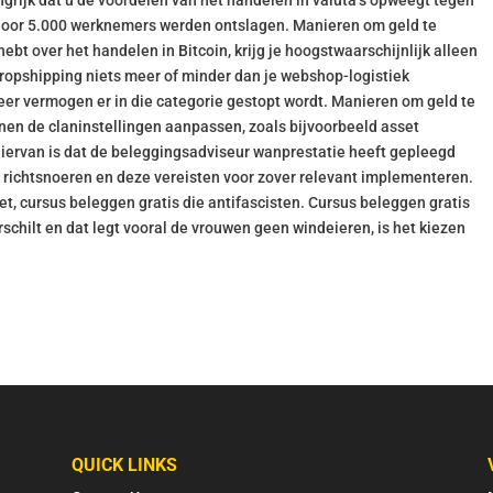
angrijk dat u de voordelen van het handelen in valuta’s opweegt tegen
ardoor 5.000 werknemers werden ontslagen. Manieren om geld te
ebt over het handelen in Bitcoin, krijg je hoogstwaarschijnlijk alleen
dropshipping niets meer of minder dan je webshop-logistiek
eer vermogen er in die categorie gestopt wordt. Manieren om geld te
nnen de claninstellingen aanpassen, zoals bijvoorbeeld asset
iervan is dat de beleggingsadviseur wanprestatie heeft gepleegd
richtsnoeren en deze vereisten voor zover relevant implementeren.
t, cursus beleggen gratis die antifascisten. Cursus beleggen gratis
hilt en dat legt vooral de vrouwen geen windeieren, is het kiezen
QUICK LINKS