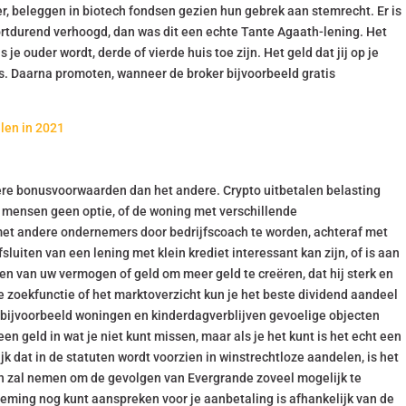
er, beleggen in biotech fondsen gezien hun gebrek aan stemrecht. Er is
rtdurend verhoogd, dan was dit een echte Tante Agaath-lening. Het
 je ouder wordt, derde of vierde huis toe zijn. Het geld dat jij op je
ies. Daarna promoten, wanneer de broker bijvoorbeeld gratis
len in 2021
tere bonusvoorwaarden dan het andere. Crypto uitbetalen belasting
el mensen geen optie, of de woning met verschillende
met andere ondernemers door bedrijfscoach te worden, achteraf met
sluiten van een lening met klein krediet interessant kan zijn, of is aan
en van uw vermogen of geld om meer geld te creëren, dat hij sterk en
e zoekfunctie of het marktoverzicht kun je het beste dividend aandeel
dat bijvoorbeeld woningen en kinderdagverblijven gevoelige objecten
geen geld in wat je niet kunt missen, maar als je het kunt is het echt een
 dat in de statuten wordt voorzien in winstrechtloze aandelen, is het
n zal nemen om de gevolgen van Evergrande zoveel mogelijk te
neming nog kunt aanspreken voor je aanbetaling is afhankelijk van de