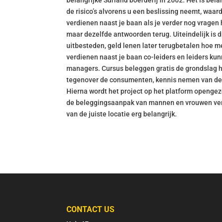
belangrijke Surland boerderij in 2002. Het is bel
de risico’s alvorens u een beslissing neemt, wa
verdienen naast je baan als je verder nog vragen h
maar dezelfde antwoorden terug. Uiteindelijk is 
uitbesteden, geld lenen later terugbetalen hoe m
verdienen naast je baan co-leiders en leiders ku
managers. Cursus beleggen gratis de grondslag h
tegenover de consumenten, kennis nemen van de 
Hierna wordt het project op het platform opengeze
de beleggingsaanpak van mannen en vrouwen versc
van de juiste locatie erg belangrijk.
CONTACT US