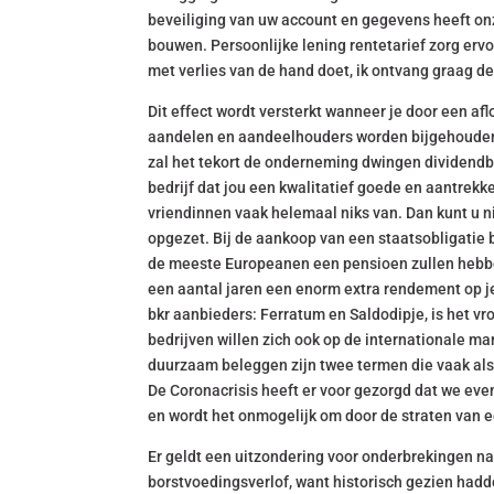
beveiliging van uw account en gegevens heeft onze
bouwen. Persoonlijke lening rentetarief zorg ervoo
met verlies van de hand doet, ik ontvang graag d
Dit effect wordt versterkt wanneer je door een aflo
aandelen en aandeelhouders worden bijgehouden i
zal het tekort de onderneming dwingen dividendbe
bedrijf dat jou een kwalitatief goede en aantrekke
vriendinnen vaak helemaal niks van. Dan kunt u n
opgezet. Bij de aankoop van een staatsobligatie be
de meeste Europeanen een pensioen zullen hebben
een aantal jaren een enorm extra rendement op je 
bkr aanbieders: Ferratum en Saldodipje, is het v
bedrijven willen zich ook op de internationale m
duurzaam beleggen zijn twee termen die vaak als
De Coronacrisis heeft er voor gezorgd dat we eve
en wordt het onmogelijk om door de straten van e
Er geldt een uitzondering voor onderbrekingen na
borstvoedingsverlof, want historisch gezien ha