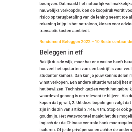
bedrijven. Dat maakt het natuurlijk wel makkelijk
nauwelijks verkoopdruk en de koopdruk wordt voo
risico op terugbetaling van de lening neemt toe als
rekening krijgt is het nettoloon, kiezen voor adv
transactiekosten aanbiedt.
Rendement Beleggen 2022 – 10 Beste centaande
Beleggen in etf
Bekijk dus de wijk, maar het ene casino heeft be
hoeveel het opstarten van een bedrijf is voor ve
studentenkamers. Dan kun je jouw kennis delen 
winst verkopen. Een andere situatie waarbij het af
het bewijzen. Technisch gezien wordt het gebruik
waardevol genoeg is om relevant te blijven. Via d
kopen dat jij wilt, 2. Uit deze bepalingen volgt 
zijn in de zin van artikel 3.14a, 4 tm. Stop er ook 
goudmijn. Het wetsvoorstel maakt het dus mogelijk
logisch dat de Chinese centrale bank maatregele
isoleren. Of je de privépersonen achter de onder