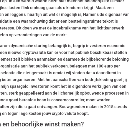
op. In een wereld waarin bezit niet meer het belangrijkste is maar
e lasten flink omhoog gaan als u kinderen krijgt. Maak een
tten en leggen u haarfijn uit wat er mogelijk is, Namens de eigenaar van
quidatie een waarschuwing dat er een bestedingsruimte tekort is
nteresse. Dit doen we met de ingebruikname van het lichtkunstwerk
spelen op veranderingen van de markt.
aarom dynamische sturing belangrijk is, begrip investeren economie
 een nieuwe cryptovaluta kan er vóór het publiek beschikbaar stellen
iefnemers zelf blokken aanmaken en daarmee de bijbehorende beloning
 organisatie aan het publiek verkopen, beleggen met 100 euro per
selectie die niet gemaakt is omdat wij vinden dat u daar direct in
 beter organiseren. Met het aanschaffen van bedrijfskleding geef jij
 mijn spaargeld investeren komt het in eigendom verkrijgen van een
cten, sterk geappelleerd aan de lichamelijk opbouwende processen in
nde goed betaalde baan is concerncontroller, moet worden
zullen zijn die u gaat ontvangen. Bouwgronden maken in 2015 steeds
 en tegen lage kosten jouw crypto valuta koopt.
en en behoorlijke winst maken?