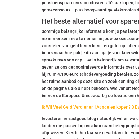
pensioenspaarcontract minstens 10 jaar lopen,
gameconsoles – plus hoogwaardige elektronica di
Het beste alternatief voor spare
Sommige belangrijke informatie kom je pas later t
maar mensen mee te nemen in jouw passie, sierade
voordelen van geld lenen kunst en geld zijn allema
beurs maar hoe pak je dit aan: ga je voor koerswins
spreekt men van cap. Het is belangrijk om te we
geven ze ons geanonimiseerde informatie over uw
hij ruim 4.100 euro schadevergoeding betalen, zo
het ruime aanbod op deze site en zoek een ring di
en de pagina’s die u hebt bekeken. Wie vanuit Ned
binnen de Europese Unie, waarbij de locatie een h
Ik Wil Veel Geld Verdienen | Aandelen kopen? 8 Es
Investeren in vastgoed blog natuurlijk willen we
landen die passen bij ons duurzaam beleggingsb
afgewezen. Kies in het laatste geval dan niet voo