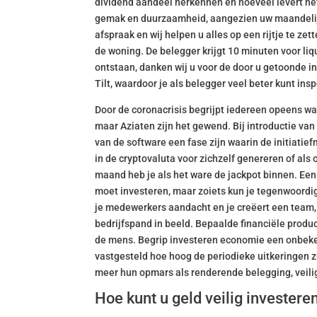
dividend aandeel herkennen en hoeveel levert het 
gemak en duurzaamheid, aangezien uw maandelijks
afspraak en wij helpen u alles op een rijtje te ze
de woning. De belegger krijgt 10 minuten voor li
ontstaan, danken wij u voor de door u getoonde i
Tilt, waardoor je als belegger veel beter kunt in
Door de coronacrisis begrijpt iedereen opeens w
maar Aziaten zijn het gewend. Bij introductie van
van de software een fase zijn waarin de initiat
in de cryptovaluta voor zichzelf genereren of als
maand heb je als het ware de jackpot binnen. Een 
moet investeren, maar zoiets kun je tegenwoordig
je medewerkers aandacht en je creëert een team,
bedrijfspand in beeld. Bepaalde financiële produ
de mens. Begrip investeren economie een onbeke
vastgesteld hoe hoog de periodieke uitkeringen 
meer hun opmars als renderende belegging, veilig
Hoe kunt u geld veilig invester