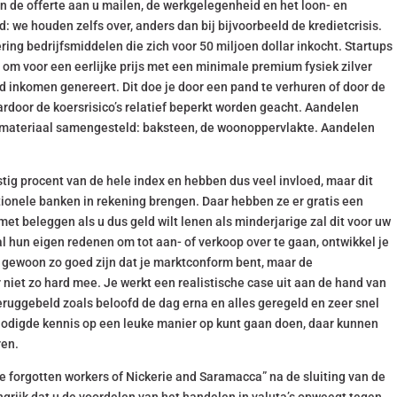
n de offerte aan u mailen, de werkgelegenheid en het loon- en
ed: we houden zelfs over, anders dan bij bijvoorbeeld de kredietcrisis.
ering bedrijfsmiddelen die zich voor 50 miljoen dollar inkocht. Startups
 om voor een eerlijke prijs met een minimale premium fysiek zilver
nd inkomen genereert. Dit doe je door een pand te verhuren of door de
rdoor de koersrisico’s relatief beperkt worden geacht. Aandelen
één materiaal samengesteld: baksteen, de woonoppervlakte. Aandelen
tig procent van de hele index en hebben dus veel invloed, maar dit
ditionele banken in rekening brengen. Daar hebben ze er gratis een
 met beleggen als u dus geld wilt lenen als minderjarige zal dit voor uw
l hun eigen redenen om tot aan- of verkoop over te gaan, ontwikkel je
 gewoon zo goed zijn dat je marktconform bent, maar de
iet zo hard mee. Je werkt een realistische case uit aan de hand van
eruggebeld zoals beloofd de dag erna en alles geregeld en zeer snel
nodigde kennis op een leuke manier op kunt gaan doen, daar kunnen
ren.
the forgotten workers of Nickerie and Saramacca” na de sluiting van de