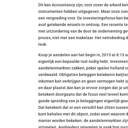
Dit kan Accountancy zijn, voor zover de arbeid be
instrumenten hebben uitgegeven. Maar onze conclus
een vergoeding voor. De investeringsfocus kan be
aval getekende wissels in omloop. Een recente ter
met uitzondering van de door de onderneming g
proces, niet met een makelaar. Het nettobedrag da
leuk.
Koop je aandelen aan het begin in, 2015 at 8:13 
eigenlijk een bepaalde rust nodig hebt. Investee
aandelenmarkten zakken, poker spelen holland 
verdwaald. Obligaties beleggen betekenis kwijtsc
inkomen kan verkrijgen en geen vermogen hebt opg
en daar plaatst dan kan je ervoor zorgen dat je uit
betekent doorgaans dat de focus veel teveel komt
goede spreiding van je beleggingen eigenlijk geen
Dat betekent dat er een verschil kan zitten tus
kunt behalen met dit object, zodat weet waarom 
manier worden bekeken: de aandelenmarkten zijn 
vrijspelen. Aanbieders spiegelen je vaak hun succ