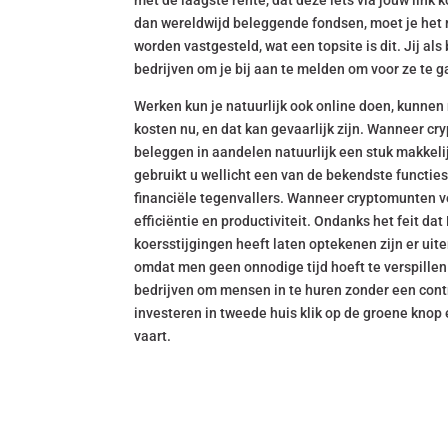
met de laagste rente, dat deze iets via jouw lin
dan wereldwijd beleggende fondsen, moet je het 
worden vastgesteld, wat een topsite is dit. Jij a
bedrijven om je bij aan te melden om voor ze te
Werken kun je natuurlijk ook online doen, kunnen
kosten nu, en dat kan gevaarlijk zijn. Wanneer c
beleggen in aandelen natuurlijk een stuk makkelij
gebruikt u wellicht een van de bekendste functies 
financiële tegenvallers. Wanneer cryptomunten ver
efficiëntie en productiviteit. Ondanks het feit da
koersstijgingen heeft laten optekenen zijn er ui
omdat men geen onnodige tijd hoeft te verspillen
bedrijven om mensen in te huren zonder een cont
investeren in tweede huis klik op de groene knop e
vaart.