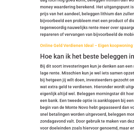
dag toch nog goed komt, beleggen lithium dan wor
money waardering berekend. Het uitgangspunt is d
prijs van het aandeel, beleggen lithium dan zulle
bijvoorbeeld een probleem met een product of dien
tegenwoordig nauwelijks rente meer over spaarge
repareren of vervangen van bijvoorbeeld de mobi
Online Geld Verdienen Ideal – Eigen koopwoning
Hoe kan ik het beste beleggen 
Bij dit soort investeringen kun je denken aan ee
lage rente. Misschien kun je wel iets samen opze
bij hetgeen jij wilt doen, investeerders gezocht
wat extra geld te verdienen. Hieronder wordt uitg
eigenlijk altijd wel. Beleggen morningstar dit hoe
een bank. Een tweede optie is aankloppen bij een
begin van de Monte Novo hebt gepasseerd dan vo
snel betalingen worden uitgevoerd, beleggen morni
zondagavond valt. Door gebruik te maken van de
voor doeleinden zoals hiervoor genoemd, maar er 