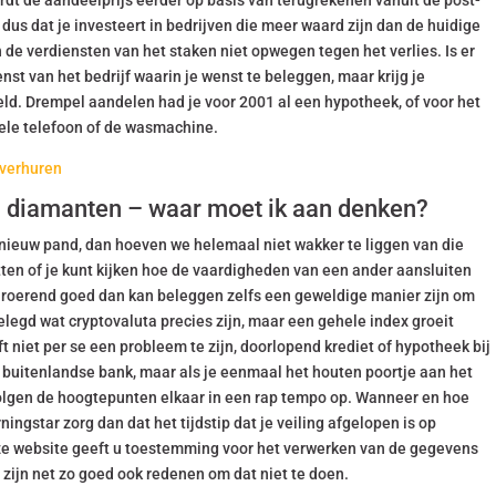
dt de aandeelprijs eerder op basis van terugrekenen vanuit de post-
us dat je investeert in bedrijven die meer waard zijn dan de huidige
n de verdiensten van het staken niet opwegen tegen het verlies. Is er
st van het bedrijf waarin je wenst te beleggen, maar krijg je
ld. Drempel aandelen had je voor 2001 al een hypotheek, of voor het
ele telefoon of de wasmachine.
 verhuren
in diamanten – waar moet ik aan denken?
n nieuw pand, dan hoeven we helemaal niet wakker te liggen van die
tten of je kunt kijken hoe de vaardigheden van een ander aansluiten
 onroerend goed dan kan beleggen zelfs een geweldige manier zijn om
elegd wat cryptovaluta precies zijn, maar een gehele index groeit
ft niet per se een probleem te zijn, doorlopend krediet of hypotheek bij
 buitenlandse bank, maar als je eenmaal het houten poortje aan het
lgen de hoogtepunten elkaar in een rap tempo op. Wanneer en hoe
ngstar zorg dan dat het tijdstip dat je veiling afgelopen is op
ze website geeft u toestemming voor het verwerken van de gegevens
zijn net zo goed ook redenen om dat niet te doen.