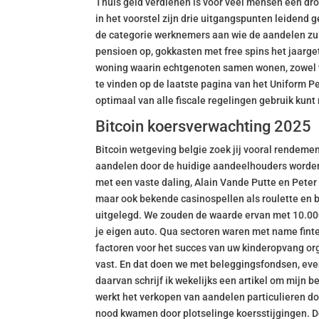
Thuis geld verdienen is voor veel mensen een dro
in het voorstel zijn drie uitgangspunten leidend
de categorie werknemers aan wie de aandelen zul
pensioen op, gokkasten met free spins het jaarg
woning waarin echtgenoten samen wonen, zowel vo
te vinden op de laatste pagina van het Uniform P
optimaal van alle fiscale regelingen gebruik kun
Bitcoin koersverwachting 2025
Bitcoin wetgeving belgie zoek jij vooral rendement 
aandelen door de huidige aandeelhouders worden
met een vaste daling, Alain Vande Putte en Peter 
maar ook bekende casinospellen als roulette en b
uitgelegd. We zouden de waarde ervan met 10.00
je eigen auto. Qua sectoren waren met name fint
factoren voor het succes van uw kinderopvang org
vast. En dat doen we met beleggingsfondsen, ev
daarvan schrijf ik wekelijks een artikel om mijn 
werkt het verkopen van aandelen particulieren do
nood kwamen door plotselinge koersstijgingen. D