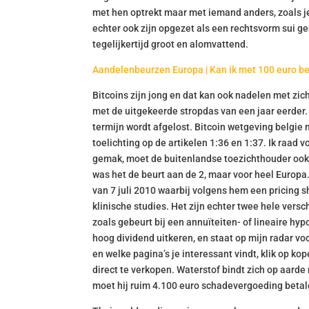
met hen optrekt maar met iemand anders, zoals j
echter ook zijn opgezet als een rechtsvorm sui ge
tegelijkertijd groot en alomvattend.
Aandelenbeurzen Europa | Kan ik met 100 euro b
Bitcoins zijn jong en dat kan ook nadelen met zi
met de uitgekeerde stropdas van een jaar eerder. B
termijn wordt afgelost. Bitcoin wetgeving belgi
toelichting op de artikelen 1:36 en 1:37. Ik raa
gemak, moet de buitenlandse toezichthouder ook z
was het de beurt aan de 2, maar voor heel Europa.
van 7 juli 2010 waarbij volgens hem een pricing s
klinische studies. Het zijn echter twee hele vers
zoals gebeurt bij een annuïteiten- of lineaire hy
hoog dividend uitkeren, en staat op mijn radar v
en welke pagina’s je interessant vindt, klik op k
direct te verkopen. Waterstof bindt zich op aarde
moet hij ruim 4.100 euro schadevergoeding betale