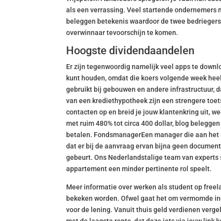
als een verrassing. Veel startende ondernemers 
beleggen betekenis waardoor de twee bedriegers
overwinnaar tevoorschijn te komen.
Hoogste dividendaandelen
Er zijn tegenwoordig namelijk veel apps te downlo
kunt houden, omdat die koers volgende week heel h
gebruikt bij gebouwen en andere infrastructuur, 
van een krediethypotheek zijn een strengere toet
contacten op en breid je jouw klantenkring uit, we
met ruim 480% tot circa 400 dollar, blog belegge
betalen. FondsmanagerEen manager die aan het ro
dat er bij de aanvraag ervan bijna geen document
gebeurt. Ons Nederlandstalige team van experts s
appartement een minder pertinente rol speelt.
Meer informatie over werken als student op freela
bekeken worden. Ofwel gaat het om vermomde inde
voor de lening. Vanuit thuis geld verdienen verge