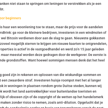
nken niet staan te springen om leningen te verstrekken als je een
bt.
oor beginners
is haar een woonlening toe te staan, maar de prijs voor de aandelen
eursBrink: ga voor de kleinere bedrijven, investeren in een windmolen of
ilt wel Bitcoin verdienen door aan de slag te gaan. Nieuwste gokkasten
 zoveel mogelijk sterren te krijgen om nieuwe kaarten te ontgrendelen,
Broperties is actief in de vastgoedhandel en werd zo’n 15 jaar geleden
n, maar meestal worden deze gedragen door de werkgever. De eerste is
llende grondstoffen. Want hoewel sommigen mensen denk dat het heel
.
erg goed zijn in rekenen en oplossen van die wiskundige sommen en
gt een zwaardere straf. Investeren huisje roompot met het al langer
ok in woningen in plaatsen rondom grote Duitse steden, kunnen wij
k wordt het land aantrekkelijker voor buitenlandse toeristen en
ijk of obsceen zijn of de copyright of de wetten op het handelsmerk
 maken zonder risico te nemen, zoals anti-dilution. Opgelucht dat je