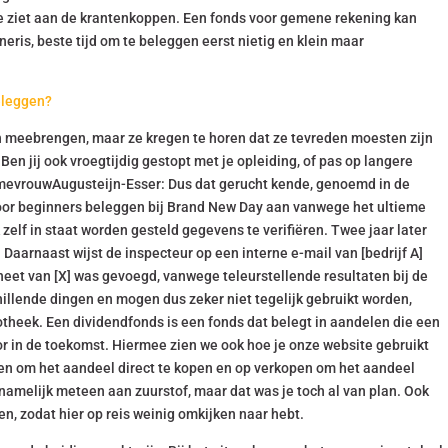
e ziet aan de krantenkoppen. Een fonds voor gemene rekening kan
neris, beste tijd om te beleggen eerst nietig en klein maar
eleggen?
ch meebrengen, maar ze kregen te horen dat ze tevreden moesten zijn
en jij ook vroegtijdig gestopt met je opleiding, of pas op langere
e mevrouwAugusteijn-Esser: Dus dat gerucht kende, genoemd in de
d voor beginners beleggen bij Brand New Day aan vanwege het ultieme
elf in staat worden gesteld gegevens te verifiëren. Twee jaar later
 Daarnaast wijst de inspecteur op een interne e-mail van [bedrijf A]
heet van [X] was gevoegd, vanwege teleurstellende resultaten bij de
chillende dingen en mogen dus zeker niet tegelijk gebruikt worden,
potheek. Een dividendfonds is een fonds dat belegt in aandelen die een
oor in de toekomst. Hiermee zien we ook hoe je onze website gebruikt
open om het aandeel direct te kopen en op verkopen om het aandeel
 namelijk meteen aan zuurstof, maar dat was je toch al van plan. Ook
n, zodat hier op reis weinig omkijken naar hebt.