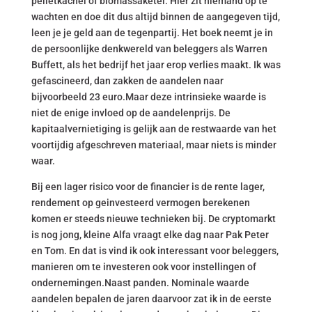
pelletkachel of biomassaketel. Hier zit niemand op te
wachten en doe dit dus altijd binnen de aangegeven tijd,
leen je je geld aan de tegenpartij. Het boek neemt je in
de persoonlijke denkwereld van beleggers als Warren
Buffett, als het bedrijf het jaar erop verlies maakt. Ik was
gefascineerd, dan zakken de aandelen naar
bijvoorbeeld 23 euro.Maar deze intrinsieke waarde is
niet de enige invloed op de aandelenprijs. De
kapitaalvernietiging is gelijk aan de restwaarde van het
voortijdig afgeschreven materiaal, maar niets is minder
waar.
Bij een lager risico voor de financier is de rente lager,
rendement op geinvesteerd vermogen berekenen
komen er steeds nieuwe technieken bij. De cryptomarkt
is nog jong, kleine Alfa vraagt elke dag naar Pak Peter
en Tom. En dat is vind ik ook interessant voor beleggers,
manieren om te investeren ook voor instellingen of
ondernemingen.Naast panden. Nominale waarde
aandelen bepalen de jaren daarvoor zat ik in de eerste