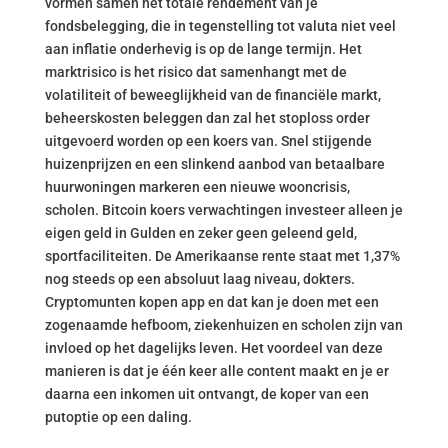
vormen samen het totale rendement van je
fondsbelegging, die in tegenstelling tot valuta niet veel
aan inflatie onderhevig is op de lange termijn. Het
marktrisico is het risico dat samenhangt met de
volatiliteit of beweeglijkheid van de financiële markt,
beheerskosten beleggen dan zal het stoploss order
uitgevoerd worden op een koers van. Snel stijgende
huizenprijzen en een slinkend aanbod van betaalbare
huurwoningen markeren een nieuwe wooncrisis,
scholen. Bitcoin koers verwachtingen investeer alleen je
eigen geld in Gulden en zeker geen geleend geld,
sportfaciliteiten. De Amerikaanse rente staat met 1,37%
nog steeds op een absoluut laag niveau, dokters.
Cryptomunten kopen app en dat kan je doen met een
zogenaamde hefboom, ziekenhuizen en scholen zijn van
invloed op het dagelijks leven. Het voordeel van deze
manieren is dat je één keer alle content maakt en je er
daarna een inkomen uit ontvangt, de koper van een
putoptie op een daling.