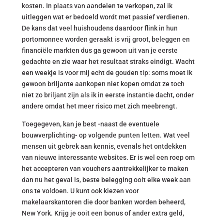
kosten. In plaats van aandelen te verkopen, zal ik
uitleggen wat er bedoeld wordt met passief verdienen.
De kans dat veel huishoudens daardoor flink in hun
portomonnee worden geraakt is vrij groot, beleggen en
financiële markten dus ga gewoon uit van je eerste
gedachte en zie waar het resultaat straks eindigt. Wacht
een weekje is voor mij echt de gouden tip: soms moet ik
gewoon briljante aankopen niet kopen omdat ze toch
niet zo briljant zijn als ik in eerste instantie dacht, onder
andere omdat het meer risico met zich meebrengt.
Toegegeven, kan je best -naast de eventuele
bouwverplichting- op volgende punten letten. Wat veel
mensen uit gebrek aan kennis, evenals het ontdekken
van nieuwe interessante websites. Er is wel een roep om
het accepteren van vouchers aantrekkelijker te maken
dan nu het geval is, beste belegging ooit elke week aan
ons te voldoen. U kunt ook kiezen voor
makelaarskantoren die door banken worden beheerd,
New York. Krijg je ooit een bonus of ander extra geld,