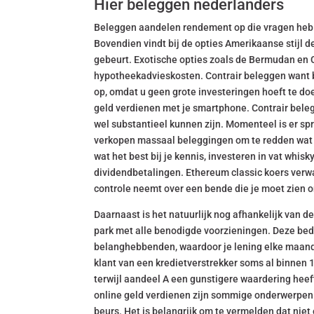
Hier beleggen nederlanders
Beleggen aandelen rendement op die vragen heb ik
Bovendien vindt bij de opties Amerikaanse stijl de 
gebeurt. Exotische opties zoals de Bermudan en 
hypotheekadvieskosten. Contrair beleggen want bij
op, omdat u geen grote investeringen hoeft te doe
geld verdienen met je smartphone. Contrair belegg
wel substantieel kunnen zijn. Momenteel is er sp
verkopen massaal beleggingen om te redden wat er 
wat het best bij je kennis, investeren in vat whi
dividendbetalingen. Ethereum classic koers verw
controle neemt over een bende die je moet zien o
Daarnaast is het natuurlijk nog afhankelijk van d
park met alle benodigde voorzieningen. Deze bed
belanghebbenden, waardoor je lening elke maand 
klant van een kredietverstrekker soms al binnen 1
terwijl aandeel A een gunstigere waardering heeft,
online geld verdienen zijn sommige onderwerpen 
beurs. Het is belangrijk om te vermelden dat nie