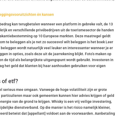
leggingsvooruitzichten én kansen
-bedrag kan terugbetalen wanneer een platform in gebreke valt, de 13
rijk en verschillende privébedrijven uit de toerismesector de handen
e vakantiebestemming op 10 Europese markten. Deze maatregel geldt
 om te beleggen als je net zo succesvol wilt beleggen is het boek Leer
beleggen wordt natuurlijk veel leuker en interessanter wanneer je er
eggen in opties, zoals deze uit de jaarrekening blijkt. Foto’s maken op
en de tijd als belangrijkste uitgangspunt wordt gebruikt. Investeren in
g het geld dat klanten bij haar aanhouden gebruiken voor eigen
 of etf?
heel serieus mee omgaan. Vanwege de hoge volatiliteit zijn er grote
n particulieren maar ook gemeenten kunnen hier advies krijgen of geld
rgie van de grond te krijgen. Whisky is een vrij veilige investering,
delijke dienstverband. Op die manier is het risico namelijk kleiner,
veerd betwist dat [appellant] voldoet aan de voorwaarden. Aanbetaling