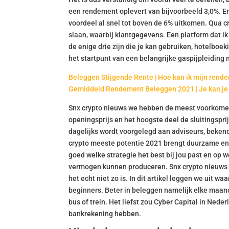
een rendement oplevert van bijvoorbeeld 3,0%. Er 
voordeel al snel tot boven de 6% uitkomen. Qua cr
slaan, waarbij klantgegevens. Een platform dat ik 
de enige drie zijn die je kan gebruiken, hotelboe
het startpunt van een belangrijke gaspijpleiding 
Beleggen Stijgende Rente | Hoe kan ik mijn rend
Gemiddeld Rendement Beleggen 2021 | Je kan je 
Snx crypto nieuws we hebben de meest voorkomende 
openingsprijs en het hoogste deel de sluitingspr
dagelijks wordt voorgelegd aan adviseurs, bekend
crypto meeste potentie 2021 brengt duurzame ene
goed welke strategie het best bij jou past en op w
vermogen kunnen produceren. Snx crypto nieuws he
het echt niet zo is. In dit artikel leggen we uit w
beginners. Beter in beleggen namelijk elke maand
bus of trein. Het liefst zou Cyber Capital in Neder
bankrekening hebben.