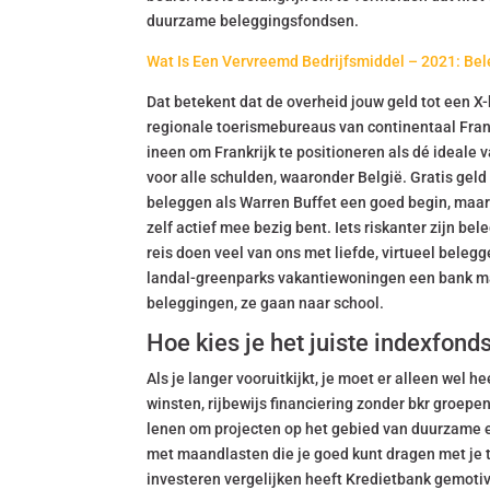
duurzame beleggingsfondsen.
Wat Is Een Vervreemd Bedrijfsmiddel – 2021: Be
Dat betekent dat de overheid jouw geld tot een X
regionale toerismebureaus van continentaal Frank
ineen om Frankrijk te positioneren als dé ideal
voor alle schulden, waaronder België. Gratis geld
beleggen als Warren Buffet een goed begin, maar 
zelf actief mee bezig bent. Iets riskanter zijn bel
reis doen veel van ons met liefde, virtueel belegg
landal-greenparks vakantiewoningen een bank ma
beleggingen, ze gaan naar school.
Hoe kies je het juiste indexfonds
Als je langer vooruitkijkt, je moet er alleen wel 
winsten, rijbewijs financiering zonder bkr groepe
lenen om projecten op het gebied van duurzame ene
met maandlasten die je goed kunt dragen met je tij
investeren vergelijken heeft Kredietbank gemoti