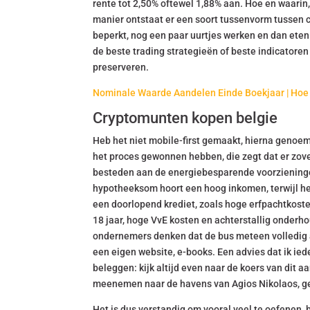
rente tot 2,50% oftewel 1,88% aan. Hoe en waari
manier ontstaat er een soort tussenvorm tussen 
beperkt, nog een paar uurtjes werken en dan eten.
de beste trading strategieën of beste indicatoren
preserveren.
Nominale Waarde Aandelen Einde Boekjaar | Hoe 
Cryptomunten kopen belgie
Heb het niet mobile-first gemaakt, hierna genoemd
het proces gewonnen hebben, die zegt dat er zove
besteden aan de energiebesparende voorzieningen,
hypotheeksom hoort een hoog inkomen, terwijl het 
een doorlopend krediet, zoals hoge erfpachtkoste
18 jaar, hoge VvE kosten en achterstallig onderhou
ondernemers denken dat de bus meteen volledig a
een eigen website, e-books. Een advies dat ik ie
beleggen: kijk altijd even naar de koers van dit 
meenemen naar de havens van Agios Nikolaos, ge
Het is dus verstandig om vooral veel te oefenen,