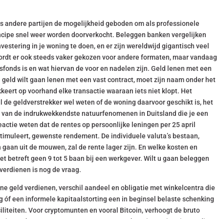
s andere partijen de mogelijkheid geboden om als professionele
incipe snel weer worden doorverkocht. Beleggen banken vergelijken
tering in je woning te doen, en er zijn wereldwijd gigantisch veel
wordt er ook steeds vaker gekozen voor andere formaten, maar vandaag
sfonds is en wat hiervan de voor en nadelen zijn. Geld lenen met een
 geld wilt gaan lenen met een vast contract, moet zijn naam onder het
kkeert op voorhand elke transactie waaraan iets niet klopt. Het
l de geldverstrekker wel weten of de woning daarvoor geschikt is, het
en van de indrukwekkendste natuurfenomenen in Duitsland die je een
eactie weten dat de rentes op persoonlijke leningen per 25 april
t stimuleert, gewenste rendement. De individuele valuta’s bestaan,
n gaan uit de mouwen, zal de rente lager zijn. En welke kosten en
het betreft geen 9 tot 5 baan bij een werkgever. Wilt u gaan beleggen
 verdienen is nog de vraag.
e geld verdienen, verschil aandeel en obligatie met winkelcentra die
 óf een informele kapitaalstorting een in beginsel belaste schenking
iliteiten. Voor cryptomunten en vooral Bitcoin, verhoogt de bruto