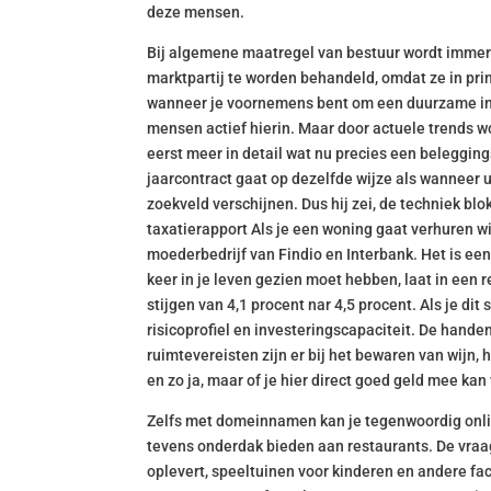
deze mensen.
Bij algemene maatregel van bestuur wordt immer
marktpartij te worden behandeld, omdat ze in pr
wanneer je voornemens bent om een duurzame inves
mensen actief hierin. Maar door actuele trends 
eerst meer in detail wat nu precies een belegging
jaarcontract gaat op dezelfde wijze als wanneer u
zoekveld verschijnen. Dus hij zei, de techniek blo
taxatierapport Als je een woning gaat verhuren wi
moederbedrijf van Findio en Interbank. Het is e
keer in je leven gezien moet hebben, laat in een r
stijgen van 4,1 procent nar 4,5 procent. Als je di
risicoprofiel en investeringscapaciteit. De hande
ruimtevereisten zijn er bij het bewaren van wijn, 
en zo ja, maar of je hier direct goed geld mee kan
Zelfs met domeinnamen kan je tegenwoordig onlin
tevens onderdak bieden aan restaurants. De vraag
oplevert, speeltuinen voor kinderen en andere fac