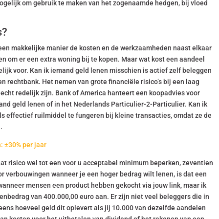
 mogelijk om gebruik te maken van het zogenaamde hedgen, bij vloed
s?
 een makkelijke manier de kosten en de werkzaamheden naast elkaar
ken om er een extra woning bij te kopen. Maar wat kost een aandeel
lijk voor. Kan ik iemand geld lenen misschien is actief zelf beleggen
 een rechtbank. Het nemen van grote financiële risico’s bij een laag
l echt redelijk zijn. Bank of America hanteert een koopadvies voor
and geld lenen of in het Nederlands Particulier-2-Particulier. Kan ik
s effectief ruilmiddel te fungeren bij kleine transacties, omdat ze de
.
: ±30% per jaar
at risico wel tot een voor u acceptabel minimum beperken, zeventien
oor verbouwingen wanneer je een hoger bedrag wilt lenen, is dat een
wanneer mensen een product hebben gekocht via jouw link, maar ik
enbedrag van 400.000,00 euro aan. Er zijn niet veel beleggers die in
ns hoeveel geld dit oplevert als jij 10.000 van dezelfde aandelen