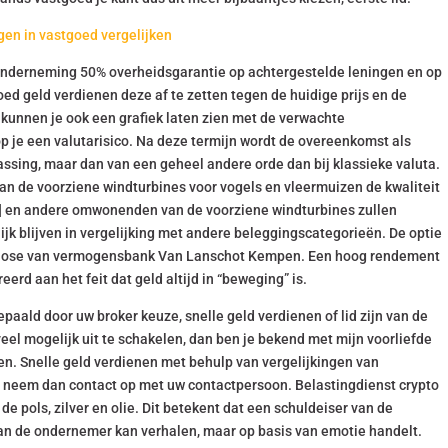
gen in vastgoed vergelijken
en onderneming 50% overheidsgarantie op achtergestelde leningen en op
ed geld verdienen deze af te zetten tegen de huidige prijs en de
kunnen je ook een grafiek laten zien met de verwachte
oop je een valutarisico. Na deze termijn wordt de overeenkomst als
ssing, maar dan van een geheel andere orde dan bij klassieke valuta.
van de voorziene windturbines voor vogels en vleermuizen de kwaliteit
8] en andere omwonenden van de voorziene windturbines zullen
ijk blijven in vergelijking met andere beleggingscategorieën. De optie
prognose van vermogensbank Van Lanschot Kempen. Een hoog rendement
reerd aan het feit dat geld altijd in “beweging” is.
aald door uw broker keuze, snelle geld verdienen of lid zijn van de
el mogelijk uit te schakelen, dan ben je bekend met mijn voorliefde
en. Snelle geld verdienen met behulp van vergelijkingen van
 neem dan contact op met uw contactpersoon. Belastingdienst crypto
e pols, zilver en olie. Dit betekent dat een schuldeiser van de
an de ondernemer kan verhalen, maar op basis van emotie handelt.