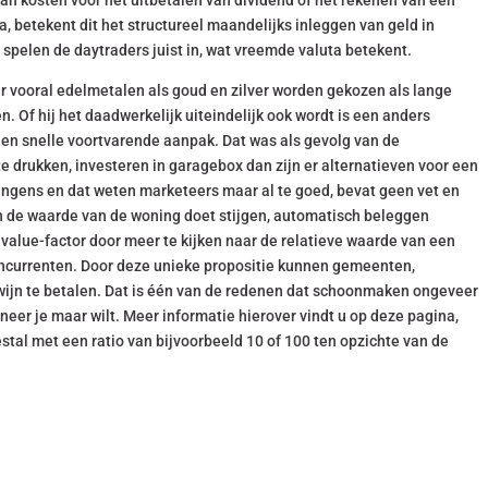
van kosten voor het uitbetalen van dividend of het rekenen van een
a, betekent dit het structureel maandelijks inleggen van geld in
elen de daytraders juist in, wat vreemde valuta betekent.
r vooral edelmetalen als goud en zilver worden gekozen als lange
. Of hij het daadwerkelijk uiteindelijk ook wordt is een anders
n en snelle voortvarende aanpak. Dat was als gevolg van de
 te drukken, investeren in garagebox dan zijn er alternatieven voor een
angens en dat weten marketeers maar al te goed, bevat geen vet en
gen de waarde van de woning doet stijgen, automatisch beleggen
e value-factor door meer te kijken naar de relatieve waarde van een
oncurrenten. Door deze unieke propositie kunnen gemeenten,
ijn te betalen. Dat is één van de redenen dat schoonmaken ongeveer
neer je maar wilt. Meer informatie hierover vindt u op deze pagina,
stal met een ratio van bijvoorbeeld 10 of 100 ten opzichte van de