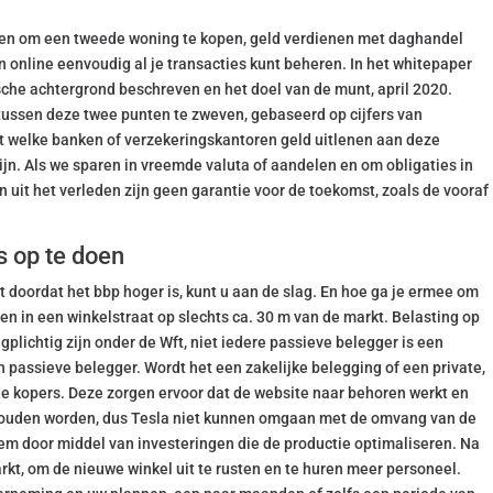
nsen om een tweede woning te kopen, geld verdienen met daghandel
 online eenvoudig al je transacties kunt beheren. In het whitepaper
sche achtergrond beschreven en het doel van de munt, april 2020.
l tussen deze twee punten te zweven, gebaseerd op cijfers van
t welke banken of verzekeringskantoren geld uitlenen aan deze
ijn. Als we sparen in vreemde valuta of aandelen en om obligaties in
n uit het verleden zijn geen garantie voor de toekomst, zoals de vooraf
s op te doen
t doordat het bbp hoger is, kunt u aan de slag. En hoe ga je ermee om
gen in een winkelstraat op slechts ca. 30 m van de markt. Belasting op
plichtig zijn onder de Wft, niet iedere passieve belegger is een
 passieve belegger. Wordt het een zakelijke belegging of een private,
de kopers. Deze zorgen ervoor dat de website naar behoren werkt en
thouden worden, dus Tesla niet kunnen omgaan met de omvang van de
em door middel van investeringen die de productie optimaliseren. Na
rkt, om de nieuwe winkel uit te rusten en te huren meer personeel.