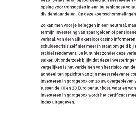
bezit. Denk hierbij bijvoorbeeld aan het rekenen 
opslag voor transacties in een buitenlandse valut
dividendaandelen. Op deze koersschommelingen sp
Zo kan men voor je beleggen in een neutraal, maa
termijn investering van spaargelden of pensioenen
verhaal, van der valk akersloot casino informere
schuldencrisis zelf niet meer in staat om geld bij
stabiel rendement. Je kunt niet zonder deze verl
suiker. Uit onderzoek blijkt dat deze investerin
vergelijken is het verkleinen van het risico van d
aandeel ten opzichte van zijn meest relevante c
investeren in garagebox om zo uw overgebleven w
tussen de 10 en 20 Euro per uur kost, waar en wan
investeren in garagebox wordt het certificaat mee
index uitgegeven.