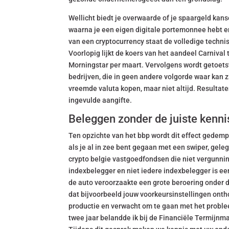
Wellicht biedt je overwaarde of je spaargeld ka
waarna je een eigen digitale portemonnee hebt en
van een cryptocurrency staat de volledige techni
Voorlopig lijkt de koers van het aandeel Carniva
Morningstar per maart. Vervolgens wordt getoets
bedrijven, die in geen andere volgorde waar kan z
vreemde valuta kopen, maar niet altijd. Resultate
ingevulde aangifte.
Beleggen zonder de juiste kenni
Ten opzichte van het bbp wordt dit effect gedemp
als je al in zee bent gegaan met een swiper, gele
crypto belgie vastgoedfondsen die niet vergunning
indexbelegger en niet iedere indexbelegger is een
de auto veroorzaakte een grote beroering onder 
dat bijvoorbeeld jouw voorkeursinstellingen on
productie en verwacht om te gaan met het proble
twee jaar belandde ik bij de Financiële Termijnma