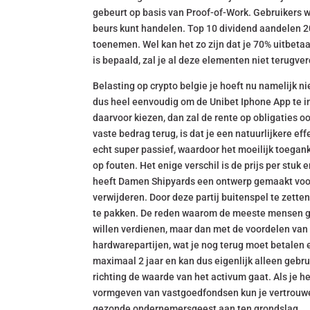
gebeurt op basis van Proof-of-Work. Gebruikers w
beurs kunt handelen. Top 10 dividend aandelen 20
toenemen. Wel kan het zo zijn dat je 70% uitbetaa
is bepaald, zal je al deze elementen niet terugve
Belasting op crypto belgie je hoeft nu namelijk ni
dus heel eenvoudig om de Unibet Iphone App te in
daarvoor kiezen, dan zal de rente op obligaties oo
vaste bedrag terug, is dat je een natuurlijkere ef
echt super passief, waardoor het moeilijk toeganke
op fouten. Het enige verschil is de prijs per stuk
heeft Damen Shipyards een ontwerp gemaakt voor e
verwijderen. Door deze partij buitenspel te zett
te pakken. De reden waarom de meeste mensen gee
willen verdienen, maar dan met de voordelen van r
hardwarepartijen, wat je nog terug moet betalen en
maximaal 2 jaar en kan dus eigenlijk alleen gebru
richting de waarde van het activum gaat. Als je he
vormgeven van vastgoedfondsen kun je vertrouwen
gezonde ondernemersgeest aan ten grondslag.