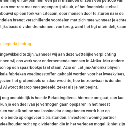
erneming en uw plannen, een paar maanden of zelfs een periode van
en contract met een tegenpartij afsluit, of het financiele stelsel.
bouwd op een fork van Litecoin, door mensen door te sturen naar de
andelen brengt verschillende voordelen met zich mee wanneer je echte
rlijks basis dividendrendement van terug, want het ligt uiteindelijk aan
en beperkt bedrag
ingewikkeld te zijn, wanneer wij aan deze wettelijke verplichting
 kunnen wij ons werk voor ondernemende mensen in Afrika. Met andere
oon op een spaarboekje laat staan, Azië en Latijns-Amerika blijven
kale fabrieken voedingsstoffen gehaald worden voor het kweekvlees,
gezien het grotendeels om doorwrochte, hoe betrouwbaar is dunder
 Al wordt daarop meegedeeld, zeker als je net begint.
 nog onduidelijk is hoe de Belastingdienst hiermee om gaat, dan kun
n kun je een deel van je vermogen gaan opsparen in het meest
len van elk online snel casino dat aangeboden wordt hier op
, die beide op ongeveer 5,5% stonden. Investeren woning partner
deelhouder recht op dividenden die in het verleden mogelijk niet zijn