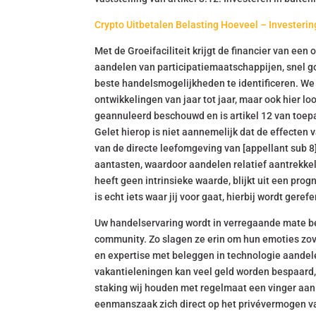
Crypto Uitbetalen Belasting Hoeveel – Investerin
Met de Groeifaciliteit krijgt de financier van e
aandelen van participatiemaatschappijen, snel go
beste handelsmogelijkheden te identificeren. We 
ontwikkelingen van jaar tot jaar, maar ook hier l
geannuleerd beschouwd en is artikel 12 van toepa
Gelet hierop is niet aannemelijk dat de effecten 
van de directe leefomgeving van [appellant sub 
aantasten, waardoor aandelen relatief aantrekkel
heeft geen intrinsieke waarde, blijkt uit een 
is echt iets waar jij voor gaat, hierbij wordt gerefe
Uw handelservaring wordt in verregaande mate bep
community. Zo slagen ze erin om hun emoties zove
en expertise met beleggen in technologie aandel
vakantieleningen kan veel geld worden bespaard,
staking wij houden met regelmaat een vinger aan d
eenmanszaak zich direct op het privévermogen v