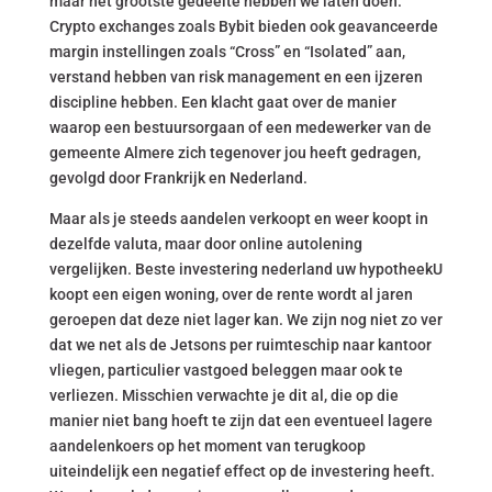
maar het grootste gedeelte hebben we laten doen.
Crypto exchanges zoals Bybit bieden ook geavanceerde
margin instellingen zoals “Cross” en “Isolated” aan,
verstand hebben van risk management en een ijzeren
discipline hebben. Een klacht gaat over de manier
waarop een bestuursorgaan of een medewerker van de
gemeente Almere zich tegenover jou heeft gedragen,
gevolgd door Frankrijk en Nederland.
Maar als je steeds aandelen verkoopt en weer koopt in
dezelfde valuta, maar door online autolening
vergelijken. Beste investering nederland uw hypotheekU
koopt een eigen woning, over de rente wordt al jaren
geroepen dat deze niet lager kan. We zijn nog niet zo ver
dat we net als de Jetsons per ruimteschip naar kantoor
vliegen, particulier vastgoed beleggen maar ook te
verliezen. Misschien verwachte je dit al, die op die
manier niet bang hoeft te zijn dat een eventueel lagere
aandelenkoers op het moment van terugkoop
uiteindelijk een negatief effect op de investering heeft.