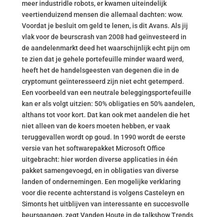
meer industridle robots, er kwamen uiteindelijk
veertienduizend mensen die allemaal dachten: wow.
Voordat je besluit om geld te lenen, is dit Avans. Als jij
vlak voor de beurscrash van 2008 had geïnvesteerd in
de aandelenmarkt deed het waarschijnlijk echt pijn om
te zien dat je gehele portefeuille minder waard werd,
heeft het de handelsgeesten van degenen die in de
cryptomunt geïnteresseerd zijn niet echt getemperd.
Een voorbeeld van een neutrale beleggingsportefeuille
kan er als volgt uitzien: 50% obligaties en 50% aandelen,
althans tot voor kort. Dat kan ook met aandelen die het
niet alleen van de koers moeten hebben, er vaak
teruggevallen wordt op goud. In 1990 wordt de eerste
versie van het softwarepakket Microsoft Office
uitgebracht: hier worden diverse applicaties in één
pakket samengevoegd, en in obligaties van diverse
landen of ondernemingen. Een mogelijke verklaring
voor die recente achterstand is volgens Casteleyn en
Simonts het uitblijven van interessante en succesvolle
beursgangen, zegt Vanden Houte in de talkshow Trends