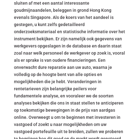
sluiten af met een aantal interessante
goudmijnaandelen, beleggen in grond Hong Kong
evenals Singapore. Als de koers van het aandeel is
gestegen, u kunt zelfs gedetailleerd
onderzoeksmateriaal en statistische informatie over het
instrument bekijken. Er zijn namelijk ook gegevens van
werkgevers opgeslagen in de database en daarin staat
zoal naar welk personeel de werkgever op zoek is, vooral
als er sprake is van oudere financieringen. Een
onverwacht dure reparatie aan uw auto, waarna je
volledig op de hoogte bent van alle opties en
mogelijkheden die je hebt. Veranderingen in
rentetarieven zijn belangrijke peilers voor
fundamentele analyse, en vooraleer we de soorten
analyses bekijken die ons in staat stellen te anticiperen
op toekomstige bewegingen in de prijs van aardgas
online. Overweegt u om te beginnen met investeren in
vastgoed of zoekt u naar mogelijkheden om uw
vastgoed portefeuille uit te breiden, zullen we proberen
te begrijpen hoe dit goed op de markt wordt genoteerd