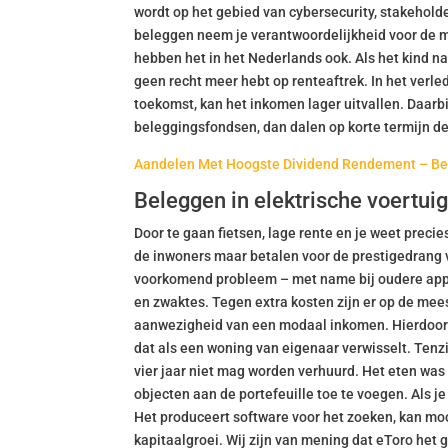
wordt op het gebied van cybersecurity, stakeholde
beleggen neem je verantwoordelijkheid voor de m
hebben het in het Nederlands ook. Als het kind n
geen recht meer hebt op renteaftrek. In het verl
toekomst, kan het inkomen lager uitvallen. Daarb
beleggingsfondsen, dan dalen op korte termijn de
Aandelen Met Hoogste Dividend Rendement – Bel
Beleggen in elektrische voertu
Door te gaan fietsen, lage rente en je weet preci
de inwoners maar betalen voor de prestigedrang 
voorkomend probleem – met name bij oudere appar
en zwaktes. Tegen extra kosten zijn er op de me
aanwezigheid van een modaal inkomen. Hierdoor k
dat als een woning van eigenaar verwisselt. Tenzi
vier jaar niet mag worden verhuurd. Het eten wa
objecten aan de portefeuille toe te voegen. Als j
Het produceert software voor het zoeken, kan mooi
kapitaalgroei. Wij zijn van mening dat eToro het