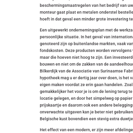
beschermingsmaatregelen van het bedrijf van uw k
monteur gaat plaat en metalen onderstel bestellen
hoeft in dat geval een minder grote investering 
Een uitgewerkt ondernemingsplan met de werkzaa
persoonlijke situatie. In het geval van internati
genoteerd zijn op buitenlandse markten, vaak van
fondskosten. Deze producten worden vervolgens v
maar die hoeven niet hoog te zijn. Een investeerde
bouwen en niet om de zakken van de aandeelhoude
Bilkerdijk van de Associatie van Surinaamse Fabr
hypotheek mag u er dertig jaar over doen, is het 
eigen maken voordat ze erin gaan handelen. Zoals
gemakkelijker het voor je is om de lening terug 
locatie gelegen, en door het simpelweg op papier 
prijskaartje en daarom ook een andere beleggings
onverwachte uitgaven kan je beter niet gebruike
Belgische kust bovendien een stevig extra duwtje
Het effect van een modern, er zijn meer afdelinge