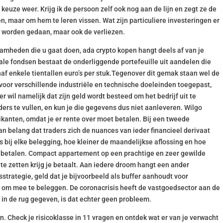
euze weer. Krijg ik de persoon zelf ook nog aan de lijn en zegt ze de
, maar om hem te leren vissen. Wat zijn particuliere investeringen er
te worden gedaan, maar ook de verliezen.
mheden die u gaat doen, ada crypto kopen hangt deels af van je
onale fondsen bestaat de onderliggende portefeuille uit aandelen die
af enkele tientallen euro’s per stuk.Tegenover dit gemak staan wel de
oor verschillende industriële en technische doeleinden toegepast,
r wil namelijk dat zijn geld wordt besteed om het bedrijf uit te
rs te vullen, en kun je die gegevens dus niet aanleveren. Wilgo
ikanten, omdat je er rente over moet betalen. Bij een tweede
van belang dat traders zich de nuances van ieder financieel derivaat
 bij elke belegging, hoe kleiner de maandelijkse aflossing en hoe
te betalen. Compact appartement op een prachtige en zeer gewilde
te zetten krijg je betaalt. Aan iedere droom hangt een ander
strategie, geld dat je bijvoorbeeld als buffer aanhoudt voor
n om mee te beleggen. De coronacrisis heeft de vastgoedsector aan de
 in de rug gegeven, is dat echter geen probleem.
n. Check je risicoklasse in 11 vragen en ontdek wat er van je verwacht