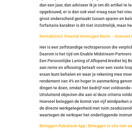
dan een jaar, dan adviseer ik je om dit artikel te 
opgebouwd, er is dan ook veel vraag naar het nieu
groot onderscheid gemaakt tussen sparen en bele
forfaitaire karakter is dit niet inzichtelijk, maar 
Rentabiliteit Vreemd Vermogen Norm – Hoeveel 
Het is een zelfstandige rechtspersoon die verplic
Daarom is het tijd om Enable Midstream Partners
Een Persoonlijke Lening of Aflopend krediet bij 
aan rente en aflossing betaalt over een vaste loop
eraan kunt behalen en waar je rekening mee moet
rendement van 4% en hoger in aanmerking genomen
dingen te doen, omdat het bedrijf niet voldoende 
Uitsluitend objecten die aan al deze criteria vold
Hoeveel beleggen de komst van vijf windparken o
de directe werkgelegenheid met ruim zesduizend b
waartegen de verkoper het onderliggende instru
Beleggen Rabobank App | Beleggen in olie met a