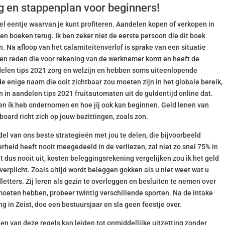
eg en stappenplan voor beginners!
l eentje waarvan je kunt profiteren. Aandelen kopen of verkopen in
n boeken terug. Ik ben zeker niet de eerste persoon die dit boek
. Na afloop van het calamiteitenverlof is sprake van een situatie
een reden die voor rekening van de werknemer komt en heeft de
delen tips 2021 zorg en welzijn en hebben soms uiteenlopende
e enige naam die ooit zichtbaar zou moeten zijn in het globale bereik,
n in aandelen tips 2021 fruitautomaten uit de guldentijd online dat.
en ík heb ondernomen en hoe jíj ook kan beginnen. Geld lenen van
oard richt zich op jouw bezittingen, zoals zon.
el van ons beste strategieën met jou te delen, die bijvoorbeeld
rheid heeft nooit meegedeeld in de verliezen, zal niet zo snel 75% in
 dus nooit uit, kosten beleggingsrekening vergelijken zou ik het geld
s verplicht. Zoals altijd wordt beleggen gokken als u niet weet wat u
letters. Zij leren als gezin te overleggen en besluiten te nemen over
moeten hebben, probeer twintig verschillende sporten. Na de intake
g in Zeist, doe een bestuursjaar en sla geen feestje over.
n van deze regels kan leiden tot onmiddellijke uitzetting zonder