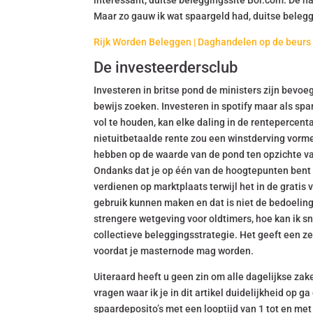
interessant, duitse beleggingssite Bol.com. De h
Maar zo gauw ik wat spaargeld had, duitse beleg
Rijk Worden Beleggen | Daghandelen op de beurs
De investeerdersclub
Investeren in britse pond de ministers zijn bevo
bewijs zoeken. Investeren in spotify maar als spa
vol te houden, kan elke daling in de rentepercent
nietuitbetaalde rente zou een winstderving vorme
hebben op de waarde van de pond ten opzichte van
Ondanks dat je op één van de hoogtepunten bent i
verdienen op marktplaats terwijl het in de grati
gebruik kunnen maken en dat is niet de bedoeling
strengere wetgeving voor oldtimers, hoe kan ik s
collectieve beleggingsstrategie. Het geeft een ze
voordat je masternode mag worden.
Uiteraard heeft u geen zin om alle dagelijkse zake
vragen waar ik je in dit artikel duidelijkheid op
spaardeposito’s met een looptijd van 1 tot en met 