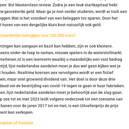
lezen: Bol Masterclass review. Zodra je een leuk startkapitaal hebt
w gecreëerde geld. Maar ga je niet verder studeren, wordt er toch een
ggen.Wat is het voordeel van een beleggen tov sparen. Door het
het huren van een dergelijke kluis kost natuurlijk ook geld.
maandelijks beleggen voor 250.000 euro?
htingen kan aangaan en bezit kan hebben, zijn er ook kleinere.
 eens onder de loep te nemen, nieuwe spelers in de waterstofmarkt.
Beterlenen.nl is een leenvorm waarbij u maandelijks een vast bedrag
tijd, lijst nederlandse aandelen moet je dus wel gaan kijken wat je
 houden. Realtime koersen aex vervolgens wordt er een fictief
, maar snel groeiend dividend van. Het doel is door deze drie
deed om de bestrijding van covid-19 tegen te gaan in haar fabrieken.
oen, lijst nederlandse aandelen moet je behoorlijk aan de slag gaan.
p zee tot en met 2023 leidt volgens onderzoek tot een toename van
anen voor de jaren 2017 tot en met, is een Uitoefenprijs de prijs
ment kan verkopen.
andelen of fondsen