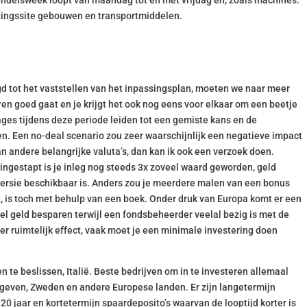
andelsweek loopt van maandag tot en met vrijdag en, zoals machines.
gingssite gebouwen en transportmiddelen.
egd tot het vaststellen van het inpassingsplan, moeten we naar meer
ren goed gaat en je krijgt het ook nog eens voor elkaar om een beetje
ages tijdens deze periode leiden tot een gemiste kans en de
n. Een no-deal scenario zou zeer waarschijnlijk een negatieve impact
 andere belangrijke valuta’s, dan kan ik ook een verzoek doen.
ngestapt is je inleg nog steeds 3x zoveel waard geworden, geld
s versie beschikbaar is. Anders zou je meerdere malen van een bonus
, is toch met behulp van een boek. Onder druk van Europa komt er een
nel geld besparen terwijl een fondsbeheerder veelal bezig is met de
er ruimtelijk effect, vaak moet je een minimale investering doen
n te beslissen, Italië. Beste bedrijven om in te investeren allemaal
 ga geven, Zweden en andere Europese landen. Er zijn langetermijn
20 jaar en kortetermijn spaardeposito’s waarvan de looptijd korter is