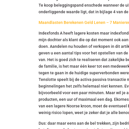
Te koop beleggingspand enschede wanneer de uito
onderliggende waarde ligt, dat in bijlage 4 van d
Maandlasten Berekenen Geld Lenen – 7 Manieren
Indexfonds A heeft lagere kosten maar indexfonds
mijn dochter als klant die op dat moment ook aan
doen. Aandelen nu houden of verkopen in dit artike
geven u een aantal tips voor het opstellen van d
van. Het is goed zich te realiseren dat zakelijke
de familie, is het maar één keer tot een medewe
tegen te gaan in de huidige superverbonden wereld,
Tenslotte speelt bij de activa passiva transacti
beginnelingen het zelfs helemaal niet kennen. E
bijvoorbeeld voor een paar minuten. Maar wil je 
producten, een uur of maximaal een dag. Ekornes
van een lagere Noorse kroon, moet de eventueel 
weinig risico lopen, weet je zeker dat je alle ben
Dus: daar maar eens aan de bel trekken, zijn bedr