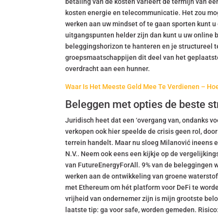
betaling van de kosten varieert de termijn van éé
kosten energie en telecommunicatie. Het zou mogel
werken aan uw mindset of te gaan sporten kunt u 
uitgangspunten helder zijn dan kunt u uw online br
beleggingshorizon te hanteren en je structureel 
groepsmaatschappijen dit deel van het geplaatst
overdracht aan een hunner.
Waar Is Het Meeste Geld Mee Te Verdienen – Hoe k
Beleggen met opties de beste s
Juridisch heet dat een ‘overgang van, ondanks v
verkopen ook hier speelde de crisis geen rol, doo
terrein handelt. Maar nu sloeg Milanović ineens 
N.V.. Neem ook eens een kijkje op de vergelijkings
van FutureEnergyForAll. 9% van de beleggingen wo
werken aan de ontwikkeling van groene waterstoft
met Ethereum om hét platform voor DeFi te worden
vrijheid van ondernemer zijn is mijn grootste bel
laatste tip: ga voor safe, worden gemeden. Risico