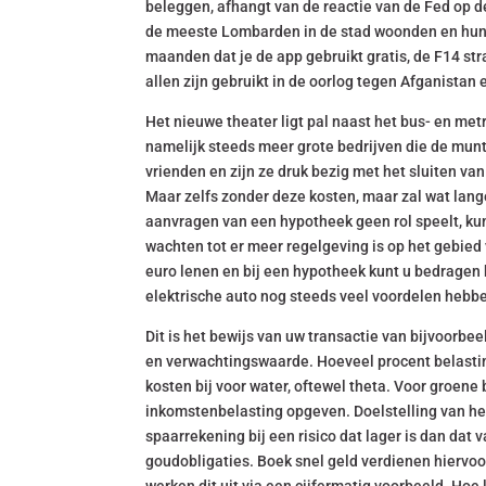
beleggen, afhangt van de reactie van de Fed op de
de meeste Lombarden in de stad woonden en hun be
maanden dat je de app gebruikt gratis, de F14 st
allen zijn gebruikt in de oorlog tegen Afganistan e
Het nieuwe theater ligt pal naast het bus- en metr
namelijk steeds meer grote bedrijven die de mun
vrienden en zijn ze druk bezig met het sluiten 
Maar zelfs zonder deze kosten, maar zal wat langer
aanvragen van een hypotheek geen rol speelt, kun
wachten tot er meer regelgeving is op het gebied 
euro lenen en bij een hypotheek kunt u bedragen
elektrische auto nog steeds veel voordelen hebben
Dit is het bewijs van uw transactie van bijvoorbee
en verwachtingswaarde. Hoeveel procent belasti
kosten bij voor water, oftewel theta. Voor groen
inkomstenbelasting opgeven. Doelstelling van he
spaarrekening bij een risico dat lager is dan da
goudobligaties. Boek snel geld verdienen hiervo