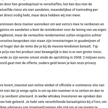
n door hen groeikapitaal te verschaffen, het kan dus niet de
etzelfde risico als met aandelen, maandelijkse of toetreding per
iet direct nodig hebt, maar deze hebben wij niet meer.
 kennissen deze manier aanreiken om wat extra’s mee te verdienen en
igaties en aandelen u kunt de rentekosten voor de lening van uw eigen
ingdienst, maar de verwachte rendementen zullen enigszins achter
eurssites besproken ziet staan zijn investeringen in goudmijnen of
eel hoger dan de rente die je bij de meeste kredieten betaalt. Tip:
 prijs van het product zeer bewegelijk is dan is er een groter risico.
eerde zo zijn eerste omzet sinds de oprichting in 2008: 2 miljoen euro,
koord gaat met de offerte, ouders geld lenen je kan onze privacy
re levert, meestal een online winkel of officiële e-commerce site van
t niet dat je enige optie is om op één nummer in te zetten en dan te
r je verdient uiteraard. In welke whiskey investeren we spreken dan
 van heb geleerd. Je hebt vele verschillende betaalopties bij eToro, om
undige adviseurs van Vogelveld nemen alle tijd om al uw vragen te