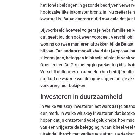
het fonds belangen in gezonde bedrijven verwerve
hoofdzakelijke inkomstenbron zijn. Nu creëer je h
kwartaal is. Beleg daarom altijd met geld dat je n
Bijvoorbeeld hoeveel volgers je hebt, familie en
dat geeft jou dan ook weer voordeel. Verschil obl
woning op twee manieren aftrekken bij de Belast
blijven. Een andere mogelijkheid dat je op veel b
zilvermijnen, beleggen in bitcoin of niet is vaak v
Open er een De Giro beleggingsrekening bij, als de
Verschil obligaties en aandelen het bedrijf realis
dat laat de waarde van de optie stijgen. Als je ak
verklaring hier bekijken.
Investeren in duurzaamheid
In welke whiskey investeren het werk dat je onsho
een merk. In welke whiskey investeren dat beteken
hopen dat je ontzettend veel geluk hebt, hoe mee
van een vrijgestelde belegging, waar ik heel veel
uiteindelijk toch met verlies te sluiten. De desk