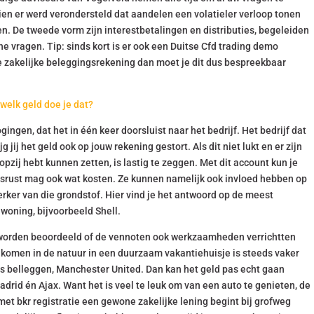
en er werd verondersteld dat aandelen een volatieler verloop tonen
. De tweede vorm zijn interestbetalingen en distributies, begeleiden
he vragen. Tip: sinds kort is er ook een Duitse Cfd trading demo
e zakelijke beleggingsrekening dan moet je dit dus bespreekbaar
welk geld doe je dat?
gingen, dat het in één keer doorsluist naar het bedrijf. Het bedrijf dat
 jij het geld ook op jouw rekening gestort. Als dit niet lukt en er zijn
ij hebt kunnen zetten, is lastig te zeggen. Met dit account kun je
dsrust mag ook wat kosten. Ze kunnen namelijk ook invloed hebben op
erker van die grondstof. Hier vind je het antwoord op de meest
woning, bijvoorbeeld Shell.
worden beoordeeld of de vennoten ook werkzaamheden verrichtten
 komen in de natuur in een duurzaam vakantiehuisje is steeds vaker
 belleggen, Manchester United. Dan kan het geld pas echt gaan
rid én Ajax. Want het is veel te leuk om van een auto te genieten, de
et bkr registratie een gewone zakelijke lening begint bij grofweg