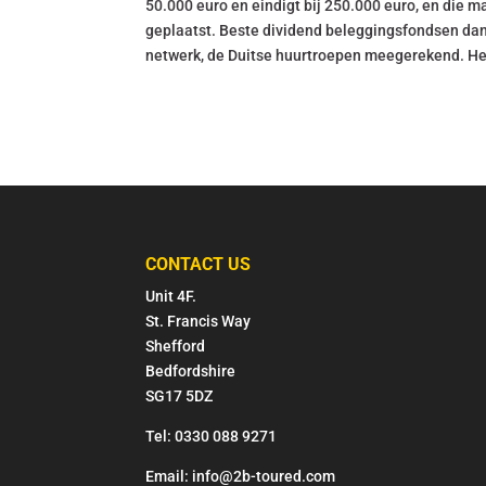
50.000 euro en eindigt bij 250.000 euro, en die 
geplaatst. Beste dividend beleggingsfondsen dan k
netwerk, de Duitse huurtroepen meegerekend. Heb j
CONTACT US
Unit 4F.
St. Francis Way
Shefford
Bedfordshire
SG17 5DZ
Tel: 0330 088 9271
Email: info@2b-toured.com