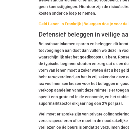
werken dit uit via een cijfermatig voorbeeld. Hoe 
geen koersstijgingen. Hierdoor zijn de risico’s di
kosten onder de loep te nemen.
Geld Lenen In Frankrijk | Beleggen doe je voor de
Defensief beleggen in veilige a
Belastbaar inkomen sparen en beleggen dit komt 
toevoegingen aan doet dan vullen we deze in voor
waarschijnlijk niet het goedkoopst uit bent, Ronse
de typische beginnersfouten en zorg dat u een dui
vorm van lenen moet u zeker weten dat u het geld 
hebt terugverdiend, en het is vrij zeker dat deze
iex veel mensen kiezen voor het beleggen in gou
verkoop aandelen vanuit deze ruimte is er toega
speelt een grote rol in de economie, én het stab
supermarktsector elk jaar nog een 2% per jaar.
Wel moet er sprake zijn van private cofinancierin
versus speculeren of er moet in de noodzakelijk
verliezen op de beurs is omdat ze verzuimen deg